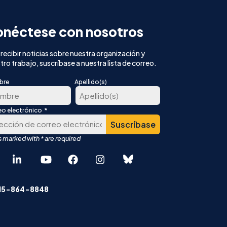
néctese con nosotros
 recibir noticias sobre nuestra organización y
tro trabajo, suscríbase a nuestra lista de correo.
bre
Apellido(s)
*
eo electrónico
Última
er
r
English
中文 (简体)
415-864-8848
Español