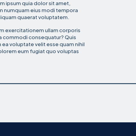
m ipsum quia dolor sit amet,
a non numquam eius modi tempora
aliquam quaerat voluptatem.
um exercitationem ullam corporis
ex ea commodi consequatur? Quis
 ea voluptate velit esse quam nihil
dolorem eum fugiat quo voluptas