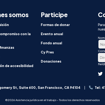
nes somos
Participe
Co
isión
Formas de donar
Para
nues
compromiso con la
Evento anual
Nom
Fondo anual
finanzas
Corr
En
Cy Pres
o
prim
Donaciones
luga
ón de accesibilidad
omery St, Suite 600, San Francisco, CA 94104
Tel: 
©2026 Asistencia jurídica en el trabajo - Todos los derechos reservados