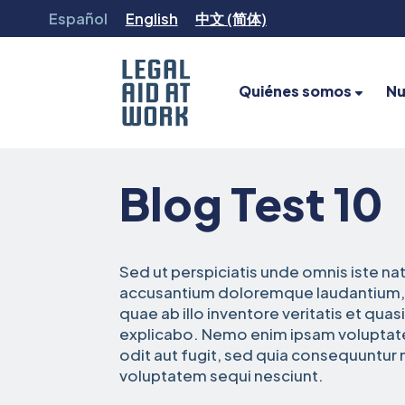
Ir
Español
English
中文 (简体)
al
contenido
Quiénes somos
Nu
Legal
Aid
Blog Test 10
at
Work
Sed ut perspiciatis unde omnis iste na
accusantium doloremque laudantium, 
quae ab illo inventore veritatis et quas
explicabo. Nemo enim ipsam voluptate
odit aut fugit, sed quia consequuntur 
voluptatem sequi nesciunt.