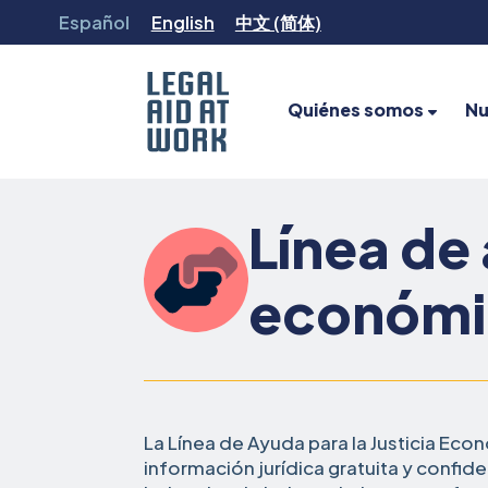
Ir
Español
English
中文 (简体)
al
contenido
Quiénes somos
Nu
Legal
Aid
at
Línea de
Work
económic
La Línea de Ayuda para la Justicia Ec
información jurídica gratuita y confid