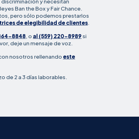
n discriminación y necesitan
leyes Ban the Box y Fair Chance.
uitos, pero sólo podemos prestarlos
trices de elegibilidad de clientes
.
864-8848
, o
al (559) 220-8989
si
favor, deje un mensaje de voz.
con nosotros rellenando
este
de 2 a 3 días laborables.