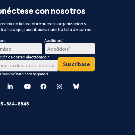
néctese con nosotros
 recibir noticias sobre nuestra organización y
tro trabajo, suscríbase a nuestra lista de correo.
bre
Apellido(s)
*
cción de correo electrónico
Última
Suscríbase
er
r
English
中文 (简体)
415-864-8848
Español