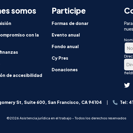
nes somos
Participe
Co
isión
Formas de donar
Para
nues
compromiso con la
Evento anual
Nom
Fondo anual
finanzas
Dire
En
Cy Pres
o
prim
Donaciones
luga
ón de accesibilidad
omery St, Suite 600, San Francisco, CA 94104
Tel: 
©2026 Asistencia jurídica en el trabajo - Todos los derechos reservados