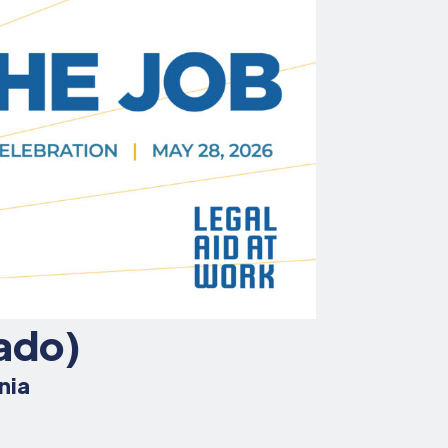
lado)
nia