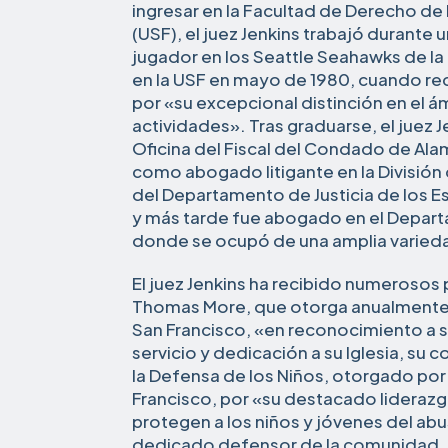
ingresar en la Facultad de Derecho de 
(USF), el juez Jenkins trabajó durant
jugador en los Seattle Seahawks de la
en la USF en mayo de 1980, cuando rec
por «su excepcional distinción en el á
actividades». Tras graduarse, el juez J
Oficina del Fiscal del Condado de Al
como abogado litigante en la División
del Departamento de Justicia de los 
y más tarde fue abogado en el Departa
donde se ocupó de una amplia varieda
El juez Jenkins ha recibido numerosos 
Thomas More, que otorga anualmente
San Francisco, «en reconocimiento a s
servicio y dedicación a su Iglesia, su 
la Defensa de los Niños, otorgado por 
Francisco, por «su destacado liderazg
protegen a los niños y jóvenes del ab
dedicado defensor de la comunidad, 