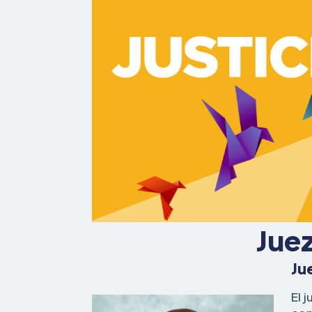
Juez
Ju
El 