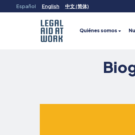
Ir
Español
English
中文 (简体)
al
contenido
Quiénes somos
Nu
Legal
Aid
Biog
at
Work