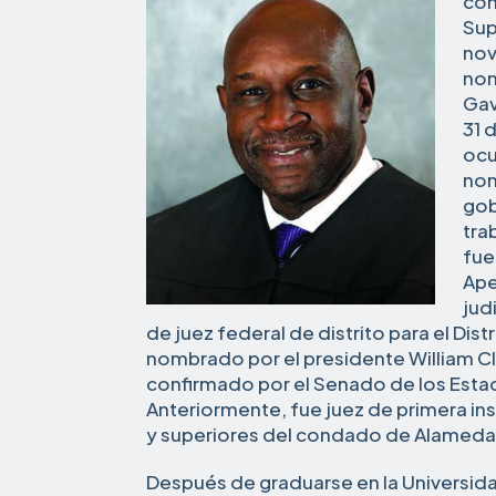
com
Sup
nov
nom
Gav
31 
ocu
nom
gob
tra
fue
Ape
jud
de juez federal de distrito para el Dist
nombrado por el presidente William C
confirmado por el Senado de los Esta
Anteriormente, fue juez de primera ins
y superiores del condado de Alameda
Después de graduarse en la Universida