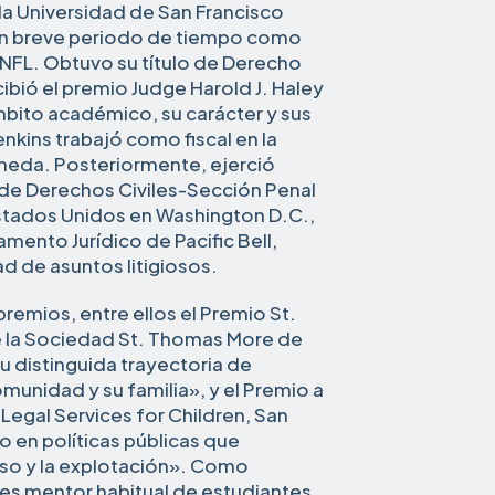
la Universidad de San Francisco
e un breve periodo de tiempo como
 NFL. Obtuvo su título de Derecho
ibió el premio Judge Harold J. Haley
mbito académico, su carácter y sus
enkins trabajó como fiscal en la
ameda. Posteriormente, ejerció
 de Derechos Civiles-Sección Penal
Estados Unidos en Washington D.C.,
mento Jurídico de Pacific Bell,
d de asuntos litigiosos.
premios, entre ellos el Premio St.
 la Sociedad St. Thomas More de
u distinguida trayectoria de
comunidad y su familia», y el Premio a
Legal Services for Children, San
o en políticas públicas que
uso y la explotación». Como
es mentor habitual de estudiantes