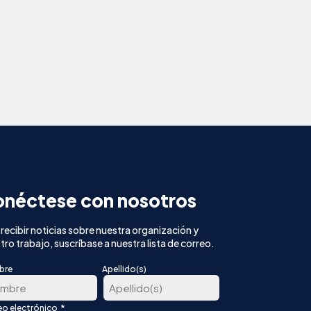
néctese con nosotros
 recibir noticias sobre nuestra organización y
tro trabajo, suscríbase a nuestra lista de correo.
bre
Apellido(s)
*
eo electrónico
Última