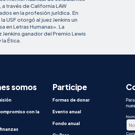
, a través de California LAW
dos en la profesión jurídica. En
la USF otorgó al juez Jenkins un
usa en Letras Humanas». La
z Jenkins ganador del Premio Lewis
 la Ética.
nes somos
Participe
Co
isión
Formas de donar
Para
nues
compromiso con la
Evento anual
Nom
Fondo anual
finanzas
Corr
En
Cy Pres