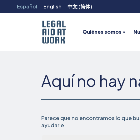
Ir
Español
English
中文 (简体)
al
contenido
Quiénes somos
Nu
Legal
Aid
at
Work
Aquí no hay 
Parece que no encontramos lo que bus
ayudarle.
Busca...