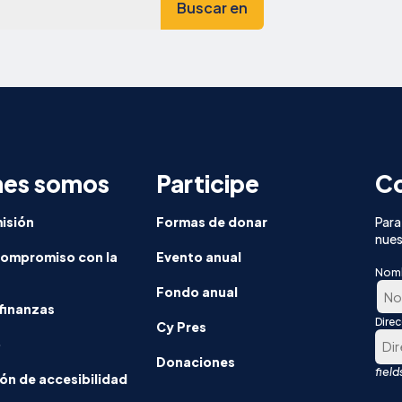
nes somos
Participe
Co
isión
Formas de donar
Para
nues
compromiso con la
Evento anual
Nom
Fondo anual
finanzas
Dire
En
Cy Pres
o
prim
Donaciones
luga
ón de accesibilidad