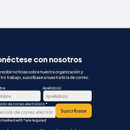
néctese con nosotros
 recibir noticias sobre nuestra organización y
tro trabajo, suscríbase a nuestra lista de correo.
bre
Apellido(s)
*
cción de correo electrónico
Última
Suscríbase
er
r
English