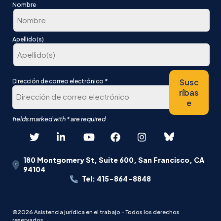
Nombre
En
Apellido(s)
primer
lugar
Última
*
Susc
Dirección de correo electrónico
ríbas
e
180 Montgomery St, Suite 600, San Francisco, CA
94104
Tel: 415-864-8848
©2026 Asistencia jurídica en el trabajo - Todos los derechos
reservados