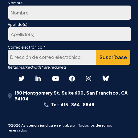
Nombre
En
Apellido(s)
primer
lugar
Última
*
Correo electrónico
180 Montgomery St, Suite 600, San Francisco, CA
94104
Tel: 415-864-8848
©2026 Asistencia jurídica en el trabajo - Todos los derechos
reservados