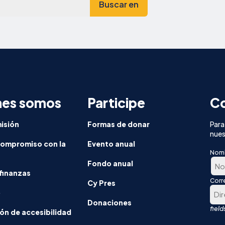
nes somos
Participe
Co
isión
Formas de donar
Para
nues
compromiso con la
Evento anual
Nom
Fondo anual
finanzas
Corr
En
Cy Pres
o
prim
Donaciones
luga
ón de accesibilidad