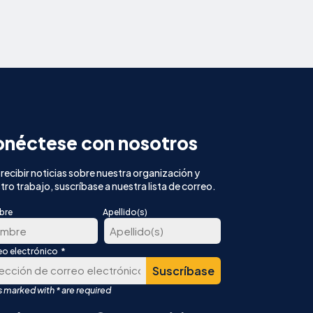
néctese con nosotros
 recibir noticias sobre nuestra organización y
tro trabajo, suscríbase a nuestra lista de correo.
bre
Apellido(s)
*
eo electrónico
Última
er
r
English