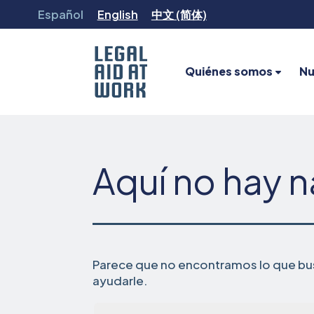
Ir
Español
English
中文 (简体)
al
contenido
Quiénes somos
Nu
Legal
Aid
at
Work
Aquí no hay 
Parece que no encontramos lo que bus
ayudarle.
Busca...