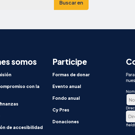
nes somos
Participe
Co
isión
Formas de donar
Para
nues
compromiso con la
Evento anual
Nom
Fondo anual
finanzas
Dire
En
Cy Pres
o
prim
Donaciones
luga
ón de accesibilidad