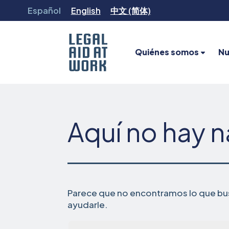
Ir
Español
English
中文 (简体)
al
contenido
Quiénes somos
Nu
Legal
Aid
at
Work
Aquí no hay 
Parece que no encontramos lo que bus
ayudarle.
Busca...