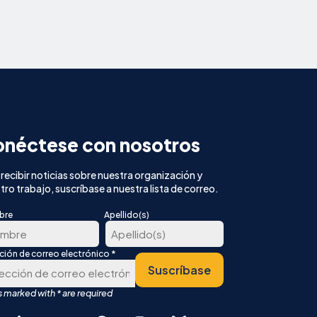
néctese con nosotros
 recibir noticias sobre nuestra organización y
tro trabajo, suscríbase a nuestra lista de correo.
bre
Apellido(s)
*
cción de correo electrónico
Última
Suscríbase
er
r
English