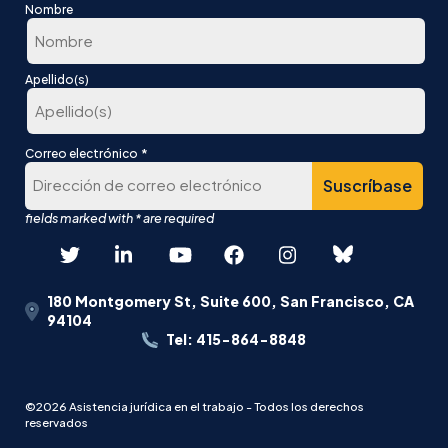
Nombre
En
Apellido(s)
primer
lugar
Última
*
Correo electrónico
180 Montgomery St, Suite 600, San Francisco, CA
94104
Tel: 415-864-8848
©2026 Asistencia jurídica en el trabajo - Todos los derechos
reservados