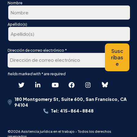
Nombre
En
Apellido(s)
primer
lugar
Última
*
Susc
Dirección de correo electrónico
ríbas
e
180 Montgomery St, Suite 600, San Francisco, CA
94104
Tel: 415-864-8848
©2026 Asistencia jurídica en el trabajo - Todos los derechos
reservados