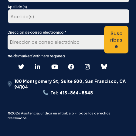
En
Apellido(s)
primer
lugar
Última
*
Susc
Dirección de correo electrónico
ríbas
e
180 Montgomery St, Suite 600, San Francisco, CA
94104
Tel: 415-864-8848
©2026 Asistencia jurídica en el trabajo - Todos los derechos
reservados