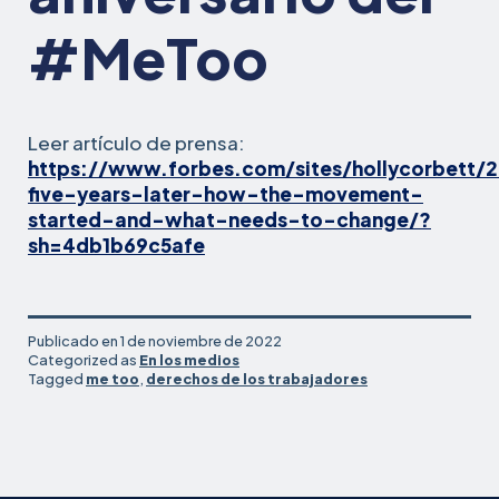
#MeToo
Leer artículo de prensa:
https://www.forbes.com/sites/hollycorbett
five-years-later-how-the-movement-
started-and-what-needs-to-change/?
sh=4db1b69c5afe
Publicado en
1 de noviembre de 2022
Categorized as
En los medios
Tagged
me too
,
derechos de los trabajadores