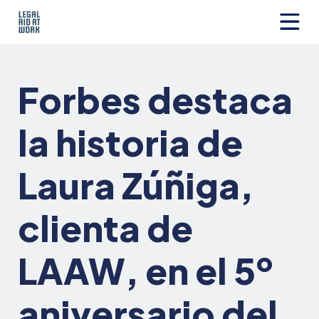
Ir
al
contenido
Legal
Aid
at
Forbes destaca
Work
la historia de
Laura Zúñiga,
clienta de
LAAW, en el 5º
aniversario del