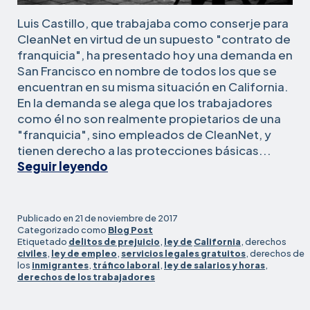
Luis Castillo, que trabajaba como conserje para
CleanNet en virtud de un supuesto "contrato de
franquicia", ha presentado hoy una demanda en
San Francisco en nombre de todos los que se
encuentran en su misma situación en California.
En la demanda se alega que los trabajadores
como él no son realmente propietarios de una
"franquicia", sino empleados de CleanNet, y
tienen derecho a las protecciones básicas...
Un
Seguir leyendo
trabajador
denuncia
violaciones
Publicado en
21 de noviembre de 2017
salariales
Categorizado como
Blog Post
Etiquetado
delitos de prejuicio
,
ley de
California
, derechos
y
civiles
,
ley de empleo
,
servicios legales gratuitos
, derechos de
de
los
inmigrantes
,
tráfico laboral
,
ley de salarios y horas
,
tráfico
derechos de los trabajadores
en
una