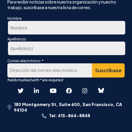
Para recibir noticias sobre nuestra organización y nuestro
trabajo, suscríbase a nuestra lista de correo.
Nombre
En
Apellido(s)
primer
lugar
Última
*
Correo electrónico
180 Montgomery St, Suite 600, San Francisco, CA
94104
Tel: 415-864-8848