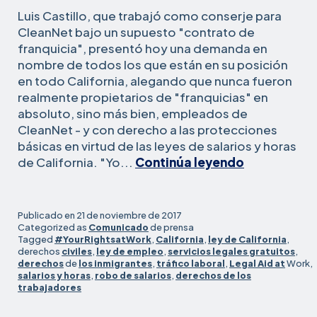
Luis Castillo, que trabajó como conserje para
CleanNet bajo un supuesto "contrato de
franquicia", presentó hoy una demanda en
nombre de todos los que están en su posición
en todo California, alegando que nunca fueron
realmente propietarios de "franquicias" en
absoluto, sino más bien, empleados de
CleanNet - y con derecho a las protecciones
básicas en virtud de las leyes de salarios y horas
Trabajador
de California. "Yo...
Continúa leyendo
de
limpieza
demanda
Publicado en
21 de noviembre de 2017
a
Categorized as
Comunicado
de prensa
Tagged
#YourRightsatWork
,
California
,
ley de California
,
CleanNet,
derechos
civiles
,
ley de empleo
,
servicios legales gratuitos
,
alegando
derechos
de
los inmigrantes
,
tráfico laboral
,
Legal Aid at
Work,
violaciones
salarios y horas
,
robo de salarios
,
derechos de los
trabajadores
generaliza
de