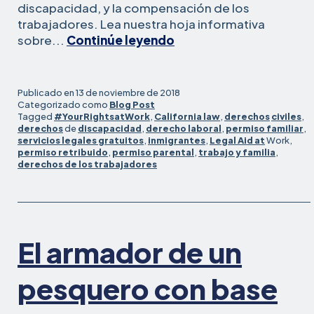
discapacidad, y la compensación de los
trabajadores. Lea nuestra hoja informativa
Recursos
sobre...
Continúe leyendo
legales
para
los
Publicado en
13 de noviembre de 2018
trabajadores
Categorizado como
Blog Post
Tagged
#YourRightsatWork
,
California law
,
derechos
civiles
,
afectados
derechos
de
discapacidad
,
derecho laboral
,
permiso familiar
,
por
servicios legales gratuitos
,
inmigrantes
,
Legal Aid at
Work,
los
permiso retribuido
,
permiso parental
,
trabajo y familia
,
derechos de los trabajadores
incendios
forestales
de
Camp
y
El armador de un
Woolsey
pesquero con base