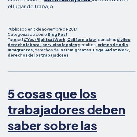
cosas
el lugar de trabajo
que
los
empresarios
Publicado en
3 de noviembre de 2017
deben
Categorizado como
Blog Post
Tagged
#YourRightsatWork
,
California law
, derechos
civiles
,
saber
derecho laboral
,
servicios legales
gratuitos,
crimen de odio
,
sobre
inmigrantes
, derechos de
los inmigrantes
,
Legal Aid at Work
,
derechos de los trabajadores
5 cosas que los
trabajadores deben
saber sobre las