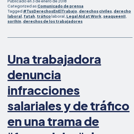
Publicado en
3 de enero de 2018
buque
Categorized as
Comunicado de prensa
Tagged
#TusDerechosEnElTrabajo
,
derechos
civiles
,
derecho
pesquero
laboral
,
fatah
,
tráfico
laboral,
Legal Aid at Work
,
seaqueenII
,
estadounidense
sorihin
,
derechos de los trabajadores
llega
a
un
acuerdo
que
Una trabajadora
sienta
precedente
denuncia
por
las
infracciones
acusaciones
de
salariales y de tráfico
trata
de
seres
en una trama de
humanos
y