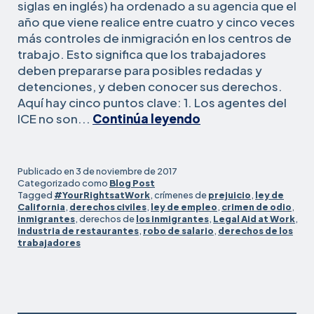
siglas en inglés) ha ordenado a su agencia que el
año que viene realice entre cuatro y cinco veces
más controles de inmigración en los centros de
trabajo. Esto significa que los trabajadores
deben prepararse para posibles redadas y
detenciones, y deben conocer sus derechos.
Aquí hay cinco puntos clave: 1. Los agentes del
5
ICE no son...
Continúa leyendo
cosas
que
los
Publicado en
3 de noviembre de 2017
trabajadores
Categorizado como
Blog Post
Tagged
#YourRightsatWork
, crímenes de
prejuicio
,
ley de
deben
California
,
derechos civiles
,
ley de empleo
,
crimen de odio
,
saber
inmigrantes
, derechos de
los inmigrantes
,
Legal Aid at Work
,
sobre
industria de restaurantes
,
robo de salario
,
derechos de los
trabajadores
las
redadas
de
inmigración
#YourRightsAtWo