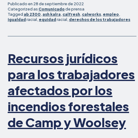
ley
Publicado en
28 de septiembre de 2022
del
Categorized as
Comunicado
de prensa
Tagged
ab 2300
,
ash kalra
,
calfresh
,
calworks
,
empleo
,
asa
igualdad
racial,
equidad
racial,
derechos de los trabajadores
Kal
par
pro
los
de
Recursos jurídicos
lab
de
para los trabajadores
los
par
afectados por los
de
Ca
y
incendios forestales
Cal
es
de Camp y Woolsey
fir
por
el