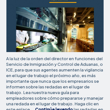
A la luz de la orden del director en funciones del
Servicio de Inmigración y Control de Aduanas, o
ICE, para que sus agentes aumenten la vigilancia
en el lugar de trabajo el próximo año, es más
importante que nunca que los empresarios se
informen sobre las redadas en el lugar de
trabajo. Lea nuestra nueva guía para
empleadores sobre cómo prepararse y manejar
una redada en el lugar de trabajo. Haga clic en
5
este enlace...
Continúe leyendo
las redadas en