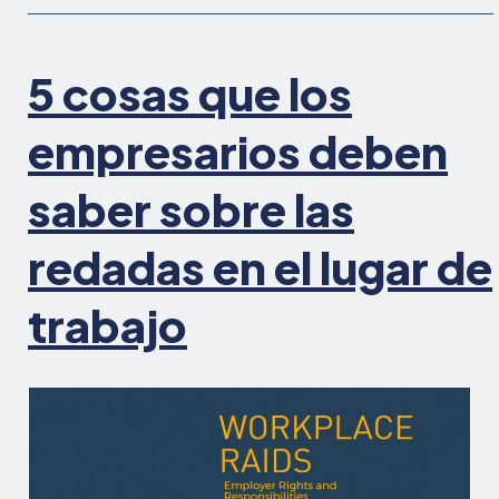
salarios
y
horas,
5 cosas que los
y
tráfico
empresarios deben
laboral
saber sobre las
redadas en el lugar de
trabajo