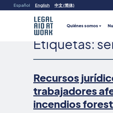
Ir
Español
English
中文 (简体)
al
contenido
Quiénes somos
Nu
Etiquetas:
se
Legal
Aid
at
Work
Recursos jurídic
trabajadores af
incendios fores