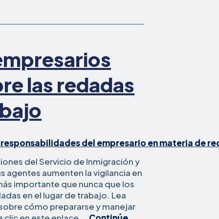
la
igualdad
con
el
acuerdo
 empresarios
del
Título
re las redadas
abajo
nciones del Servicio de Inmigración y
s agentes aumenten la vigilancia en
s más importante que nunca que los
adas en el lugar de trabajo. Lea
 sobre cómo prepararse y manejar
 clic en este enlace...
Continúe