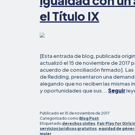
igualdad con un
el Título IX
[Esta entrada de blog, publicada origi
actualizó el 15 de noviembre de 2017 para
acuerdo de conciliación firmado]. Las c
de Redding, presentaron una demanda
alegando que no reciben las mismas in
y oportunidades que sus...
Seguir
ley
Publicado en
15 de noviembre de 2017
Categorizado como
Blog Post
Etiquetado
derechos
civiles
,
Fair Play for Girls i
servicios jurídicos gratuitos
,
equidad de géner
mujer