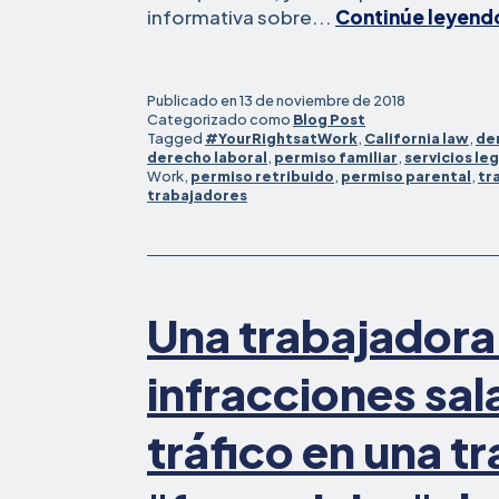
informativa sobre...
Continúe leyend
Publicado en
13 de noviembre de 2018
Categorizado como
Blog Post
Tagged
#YourRightsatWork
,
California law
,
de
derecho laboral
,
permiso familiar
,
servicios le
Work,
permiso retribuido
,
permiso parental
,
tr
trabajadores
Una trabajadora
infracciones sala
tráfico en una t