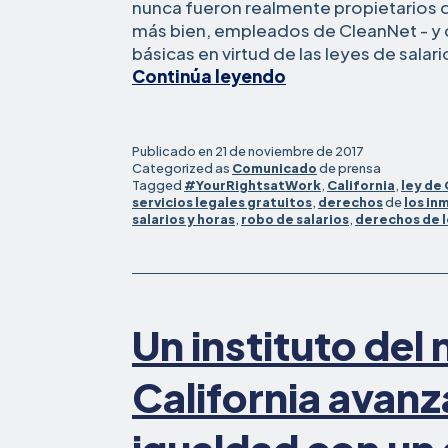
nunca fueron realmente propietarios d
más bien, empleados de CleanNet - y 
básicas en virtud de las leyes de salari
Trabajador
Continúa leyendo
de
limpieza
demanda
Publicado en
21 de noviembre de 2017
a
Categorized as
Comunicado
de prensa
Tagged
#YourRightsatWork
,
California
,
ley de 
CleanNet,
servicios legales gratuitos
,
derechos
de
los in
alegando
salarios y horas
,
robo de salarios
,
derechos de l
violaciones
generalizadas
de
salarios
y
Un instituto del 
horas,
y
California avanza
tráfico
laboral