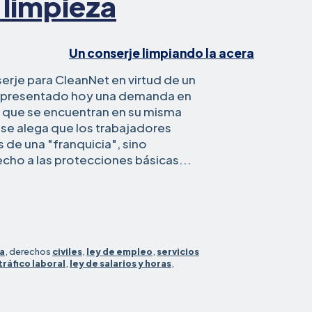
 limpieza
erje para CleanNet en virtud de un
ha presentado hoy una demanda en
 que se encuentran en su misma
 se alega que los trabajadores
 de una "franquicia", sino
cho a las protecciones básicas...
ia
, derechos
civiles
,
ley de empleo
,
servicios
tráfico laboral
,
ley de salarios y horas
,