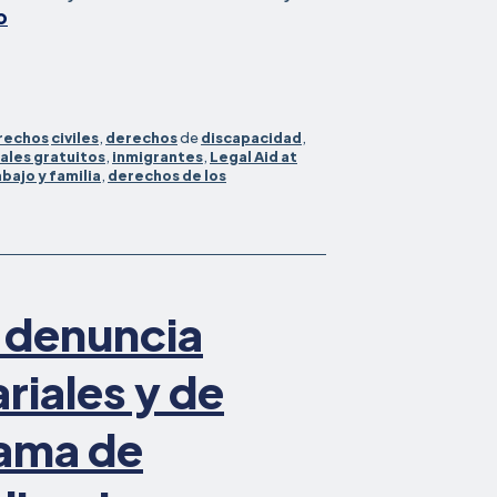
Recursos
o
legales
para
los
trabajadores
rechos
civiles
,
derechos
de
discapacidad
,
afectados
gales gratuitos
,
inmigrantes
,
Legal Aid at
por
abajo y familia
,
derechos de los
los
incendios
forestales
de
Camp
 denuncia
y
Woolsey
riales y de
rama de