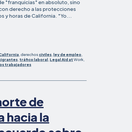
e "franquicias" en absoluto, sino
con derecho a las protecciones
os y horas de California. "Yo...
California
, derechos
civiles
,
ley de empleo
,
migrantes
,
tráfico laboral
,
Legal Aid at
Work,
os trabajadores
norte de
 hacia la