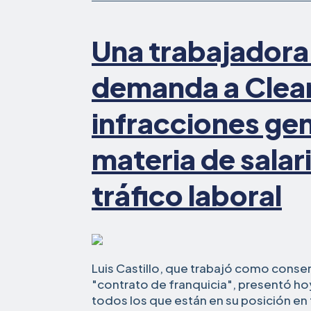
una
"franquicia"
de
Una trabajadora
limpieza
demanda a Clea
infracciones ge
materia de salar
tráfico laboral
Luis Castillo, que trabajó como conse
"contrato de franquicia", presentó 
todos los que están en su posición en