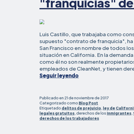
"franquicias" de
Luis Castillo, que trabajaba como cons
supuesto "contrato de franquicia", 
San Francisco en nombre de todos los
situación en California. En la demanda
como él no son realmente propietarios
empleados de CleanNet, y tienen dere
Un
Seguir leyendo
trabajador
denuncia
violaciones
Publicado en
21 de noviembre de 2017
salariales
Categorizado como
Blog Post
Etiquetado
delitos de prejuicio
,
ley de
Californ
y
legales gratuitos
, derechos de los
inmigrantes
,
de
derechos de los trabajadores
tráfico
en