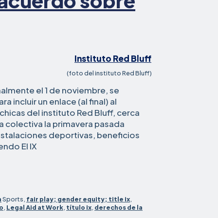
 acuerdo sobre
(foto del instituto Red Bluff)
nalmente el 1 de noviembre, se
 incluir un enlace (al final) al
hicas del instituto Red Bluff, cerca
 colectiva la primavera pasada
stalaciones deportivas, beneficios
instituto
endo El
IX
del
norte
de
California
n
Sports,
fair play; gender equity; title ix
,
avanza
o
,
Legal Aid at Work
,
título ix
,
derechos de la
hacia