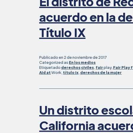
El distrito de Red
acuerdo en la d
Título IX
Publicado en
2 de noviembre de 2017
Categorized as
En los medios
Etiquetado
derechos
civiles
,
fair
play,
Fair Play f
Aid at
Work,
título ix
,
derechos de la mujer
Un distrito escol
California acuer