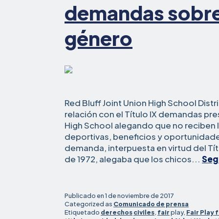
demandas sobre
género
Red Bluff Joint Union High School Dist
relación con el Título IX demandas pre
High School alegando que no reciben 
deportivas, beneficios y oportunidad
demanda, interpuesta en virtud del Tí
de 1972, alegaba que los chicos...
Seg
Publicado en
1 de noviembre de 2017
Categorized as
Comunicado de prensa
Etiquetado
derechos
civiles
,
fair
play,
Fair Play f