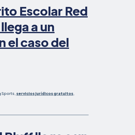
acuerdo
rito Escolar Red
del
Título
 llega a un
n el caso del
n
Sports,
servicios jurídicos gratuitos
,