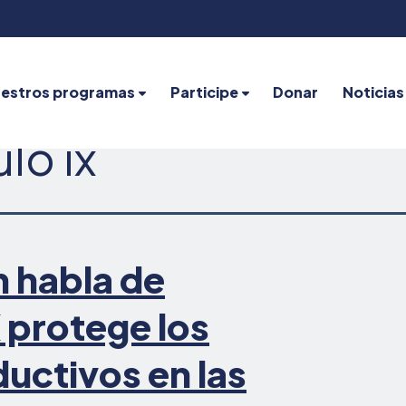
estros programas
Participe
Donar
Noticias
ulo ix
n habla de
X protege los
uctivos en las