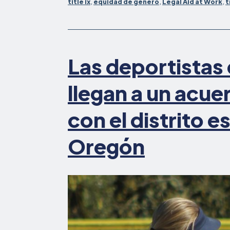
title ix
,
equidad de género
,
Legal Aid at Work
,
t
Las deportistas
llegan a un acue
con el distrito e
Oregón