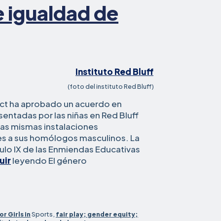
 igualdad de
(foto del instituto Red Bluff)
rict ha aprobado un acuerdo en
sentadas por las niñas en Red Bluff
las mismas instalaciones
es a sus homólogos masculinos. La
tulo IX de las Enmiendas Educativas
distrito
uir
leyendo El
género
escolar
del
norte
de
or Girls in
Sports,
fair play; gender equity;
California