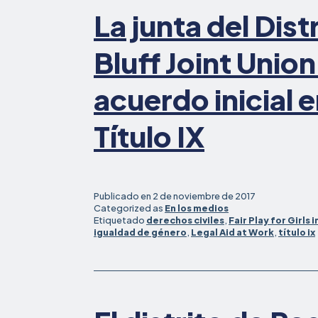
La junta del Dist
Bluff Joint Union
acuerdo inicial e
Título IX
Publicado en
2 de noviembre de 2017
Categorized as
En los medios
Etiquetado
derechos civiles
,
Fair Play for Girls i
igualdad de género
,
Legal Aid at Work
,
título ix