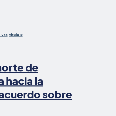
ivos
,
título ix
norte de
 hacia la
 acuerdo sobre