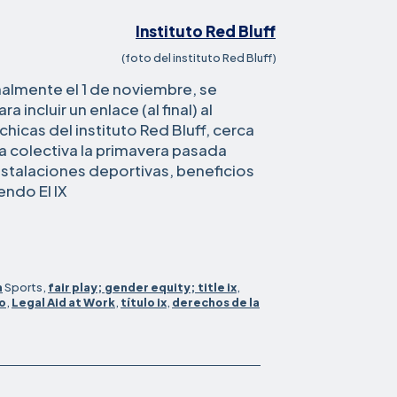
(foto del instituto Red Bluff)
nalmente el 1 de noviembre, se
 incluir un enlace (al final) al
hicas del instituto Red Bluff, cerca
 colectiva la primavera pasada
stalaciones deportivas, beneficios
instituto
endo El
IX
del
norte
de
California
n
Sports,
fair play; gender equity; title ix
,
avanza
o
,
Legal Aid at Work
,
título ix
,
derechos de la
hacia
la
igualdad
con
el