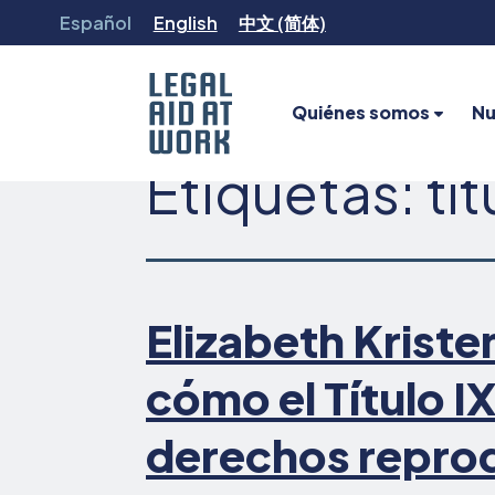
Ir
Español
English
中文 (简体)
al
contenido
Quiénes somos
Nu
Etiquetas:
tít
Legal
Aid
at
Work
Elizabeth Kriste
cómo el Título I
derechos reprod