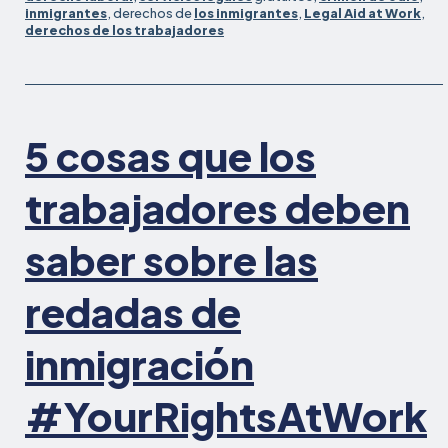
sobre
inmigrantes
, derechos de
los inmigrantes
,
Legal Aid at Work
,
derechos de los trabajadores
5 cosas que los
trabajadores deben
saber sobre las
redadas de
inmigración
#YourRightsAtWork