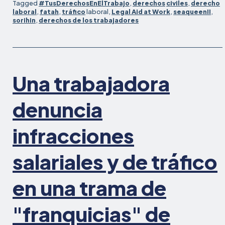
Tagged
#TusDerechosEnElTrabajo
,
derechos
civiles
,
derecho
pesquero
laboral
,
fatah
,
tráfico
laboral,
Legal Aid at Work
,
seaqueenII
,
estadounidense
sorihin
,
derechos de los trabajadores
llega
a
un
acuerdo
que
Una trabajadora
sienta
precedente
denuncia
por
las
infracciones
acusaciones
de
salariales y de tráfico
trata
de
seres
en una trama de
humanos
y
"franquicias" de
prácticas