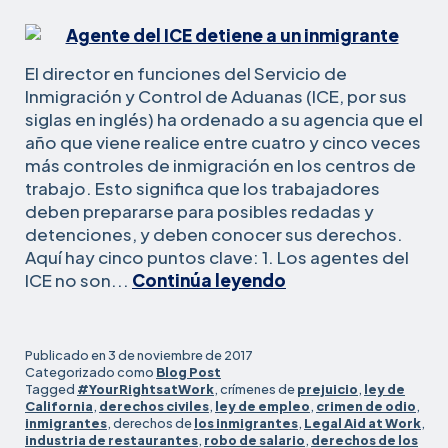
El director en funciones del Servicio de
Inmigración y Control de Aduanas (ICE, por sus
siglas en inglés) ha ordenado a su agencia que el
año que viene realice entre cuatro y cinco veces
más controles de inmigración en los centros de
trabajo. Esto significa que los trabajadores
deben prepararse para posibles redadas y
detenciones, y deben conocer sus derechos.
Aquí hay cinco puntos clave: 1. Los agentes del
5
ICE no son...
Continúa leyendo
cosas
que
los
Publicado en
3 de noviembre de 2017
trabajadores
Categorizado como
Blog Post
Tagged
#YourRightsatWork
, crímenes de
prejuicio
,
ley de
deben
California
,
derechos civiles
,
ley de empleo
,
crimen de odio
,
saber
inmigrantes
, derechos de
los inmigrantes
,
Legal Aid at Work
,
sobre
industria de restaurantes
,
robo de salario
,
derechos de los