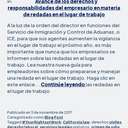
A la luz de la orden del director en funciones del
Servicio de Inmigración y Control de Aduanas, o
ICE, para que sus agentes aumenten la vigilancia
en el lugar de trabajo el próximo año, es más
importante que nunca que los empresarios se
informen sobre las redadas en el lugar de
trabajo. Lea nuestra nueva guía para
empleadores sobre cómo prepararse y manejar
una redada en el lugar de trabajo. Haga clic en
5
este enlace...
Continúe leyendo
las redadas en
cosas
el lugar de trabajo
que
los
empresarios
Publicado en
3 de noviembre de 2017
deben
Categorizado como
Blog Post
Tagged
#YourRightsatWork
,
California law
, derechos
civiles
,
saber
derecho laboral
,
servicios legales
gratuitos,
crimen de odio
,