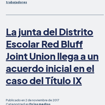
trabajadores
las
redadas
de
inmigración
#YourRightsAtWo
La junta del Distrito
Escolar Red Bluff
Joint Union llega a un
acuerdo inicial en el
caso del Título IX
Publicado en
2 de noviembre de 2017
Categorized as
En los medios