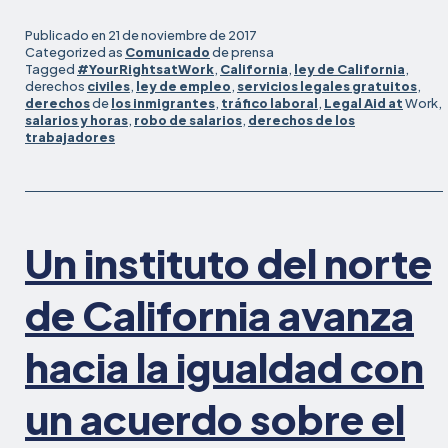
limpieza
demanda
Publicado en
21 de noviembre de 2017
a
Categorized as
Comunicado
de prensa
Tagged
#YourRightsatWork
,
California
,
ley de California
,
CleanNet,
derechos
civiles
,
ley de empleo
,
servicios legales gratuitos
,
alegando
derechos
de
los inmigrantes
,
tráfico laboral
,
Legal Aid at
Work,
violaciones
salarios y horas
,
robo de salarios
,
derechos de los
trabajadores
generaliza
de
salarios
y
horas,
Un instituto del norte
y
tráfico
de California avanza
laboral
hacia la igualdad con
un acuerdo sobre el