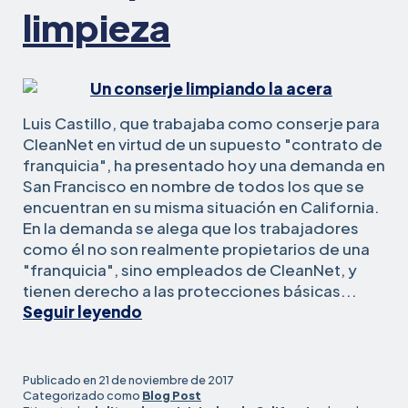
laborales
limpieza
abusivas
Luis Castillo, que trabajaba como conserje para
CleanNet en virtud de un supuesto "contrato de
franquicia", ha presentado hoy una demanda en
San Francisco en nombre de todos los que se
encuentran en su misma situación en California.
En la demanda se alega que los trabajadores
como él no son realmente propietarios de una
"franquicia", sino empleados de CleanNet, y
tienen derecho a las protecciones básicas...
Un
Seguir leyendo
trabajador
denuncia
violaciones
Publicado en
21 de noviembre de 2017
salariales
Categorizado como
Blog Post