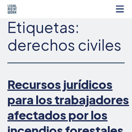
Ir
al
contenido
Legal
Etiquetas:
Aid
at
Work
derechos
civiles
Recursos jurídicos
para los trabajadores
afectados por los
incendios forestales