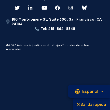
180 Montgomery St, Suite 600, San Francisco, CA
94104
Tel: 415-864-8848
©2026 Asistencia jurídica en el trabajo - Todos los derechos
reservados
Le
Español
abi
Salida rápida