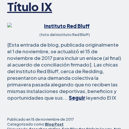
Título IX
(foto del instituto Red Bluff)
[Esta entrada de blog, publicada originalmente
el 1 de noviembre, se actualizó el 15 de
noviembre de 2017 para incluir un enlace (al final)
al acuerdo de conciliación firmado]. Las chicas
del instituto Red Bluff, cerca de Redding,
presentaron una demanda colectiva la
primavera pasada alegando que no reciben las
mismas instalaciones deportivas, beneficios y
institu
oportunidades que sus...
Seguir
leyendo El
IX
del
norte
de
Publicado en
15 de noviembre de 2017
Califo
Categorizado como
Blog Post