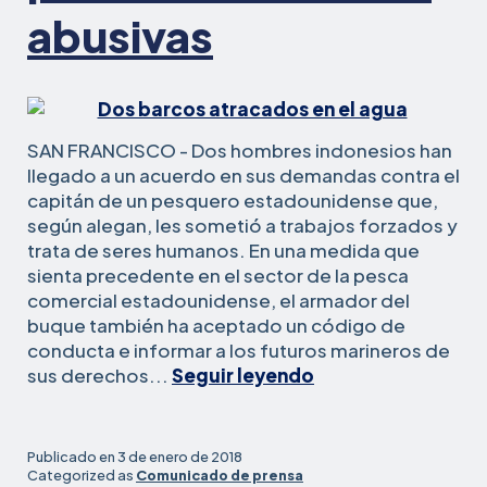
abusivas
SAN FRANCISCO - Dos hombres indonesios han
llegado a un acuerdo en sus demandas contra el
capitán de un pesquero estadounidense que,
según alegan, les sometió a trabajos forzados y
trata de seres humanos. En una medida que
sienta precedente en el sector de la pesca
comercial estadounidense, el armador del
buque también ha aceptado un código de
conducta e informar a los futuros marineros de
El
sus derechos...
Seguir leyendo
armador
de
un
Publicado en
3 de enero de 2018
buque
Categorized as
Comunicado de prensa