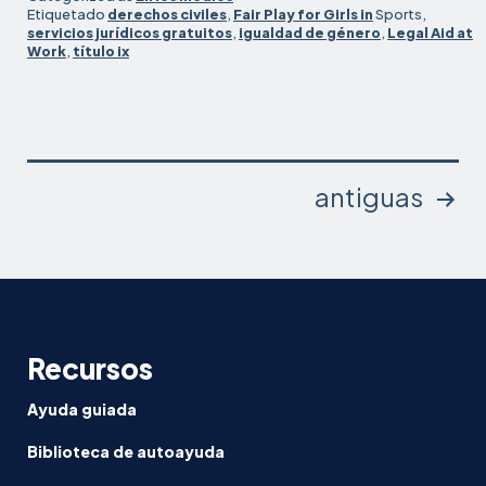
Etiquetado
derechos civiles
,
Fair Play for Girls in
Sports,
servicios jurídicos gratuitos
,
igualdad de género
,
Legal Aid at
Work
,
título ix
Paginación
antiguas
de
entradas
Recursos
Ayuda guiada
Biblioteca de autoayuda