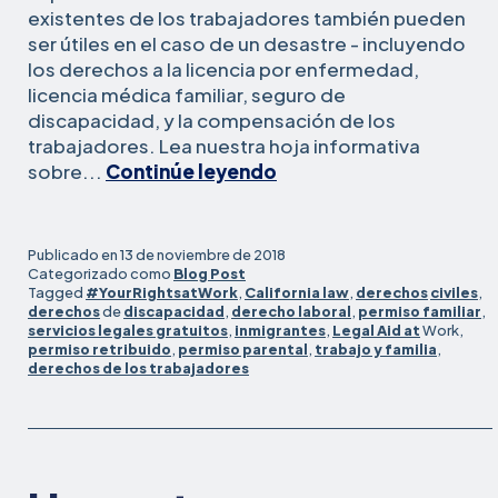
existentes de los trabajadores también pueden
ser útiles en el caso de un desastre - incluyendo
los derechos a la licencia por enfermedad,
licencia médica familiar, seguro de
discapacidad, y la compensación de los
trabajadores. Lea nuestra hoja informativa
Recursos
sobre...
Continúe leyendo
legales
para
los
Publicado en
13 de noviembre de 2018
trabajadores
Categorizado como
Blog Post
Tagged
#YourRightsatWork
,
California law
,
derechos
civiles
,
afectados
derechos
de
discapacidad
,
derecho laboral
,
permiso familiar
,
por
servicios legales gratuitos
,
inmigrantes
,
Legal Aid at
Work,
los
permiso retribuido
,
permiso parental
,
trabajo y familia
,
derechos de los trabajadores
incendios
forestales
de
Camp
y