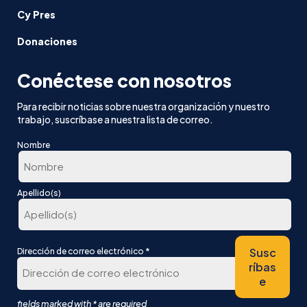
Cy Pres
Donaciones
Conéctese con nosotros
Para recibir noticias sobre nuestra organización y nuestro
trabajo, suscríbase a nuestra lista de correo.
Nombre
En
Apellido(s)
primer
lugar
Última
*
Susc
Dirección de correo electrónico
ríbas
e