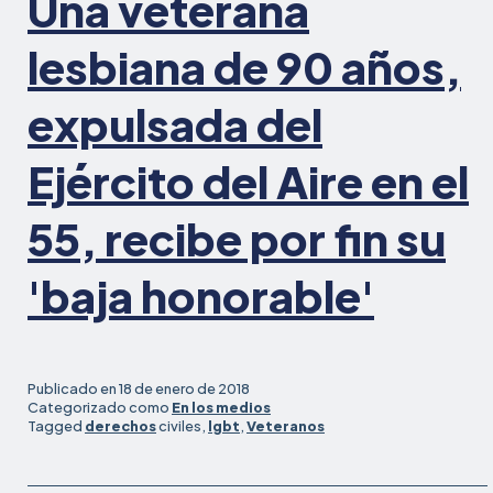
Una veterana
Woolsey
lesbiana de 90 años,
expulsada del
Ejército del Aire en el
55, recibe por fin su
'baja honorable'
Publicado en
18 de enero de 2018
Categorizado como
En los medios
Tagged
derechos
civiles,
lgbt
,
Veteranos