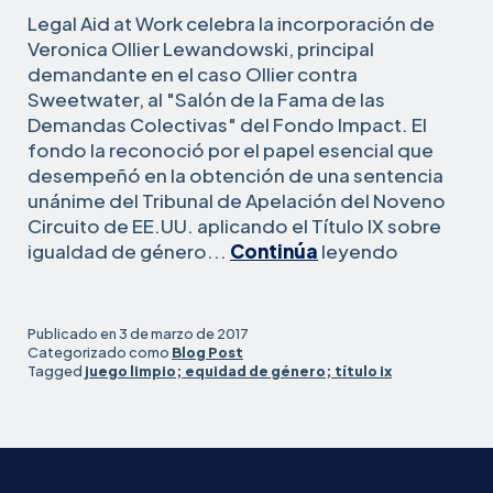
Legal Aid at Work celebra la incorporación de
Veronica Ollier Lewandowski, principal
demandante en el caso Ollier contra
Sweetwater, al "Salón de la Fama de las
Demandas Colectivas" del Fondo Impact. El
fondo la reconoció por el papel esencial que
desempeñó en la obtención de una sentencia
unánime del Tribunal de Apelación del Noveno
Circuito de EE.UU. aplicando el Título IX sobre
Premio
igualdad de género...
Continúa
leyendo
a
la
principal
Publicado en
3 de marzo de 2017
demanda
Categorizado como
Blog Post
Tagged
juego limpio; equidad de género; título ix
en
una
importan
victoria
del