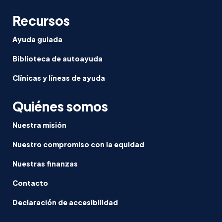
Título
IX[:zh]Pr
Recursos
a
la
Ayuda guiada
principal
Biblioteca de autoayuda
demanda
en
Clínicas y líneas de ayuda
una
importan
Quiénes somos
victoria
del
Nuestra misión
Título
IX
Nuestro compromiso con la equidad
Nuestras finanzas
Contacto
Declaración de accesibilidad