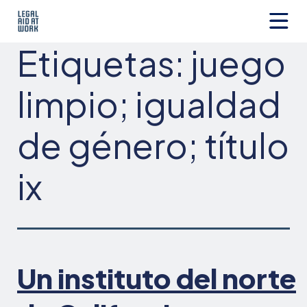
Ir
al
contenido
Legal
Etiquetas:
juego
Aid
at
Work
limpio; igualdad
de género; título
ix
Un instituto del norte