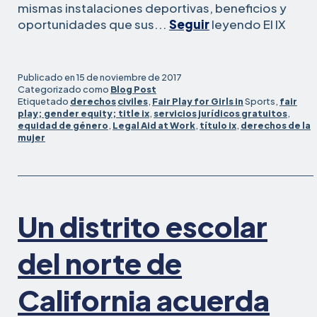
mismas instalaciones deportivas, beneficios y
institu
oportunidades que sus...
Seguir
leyendo El
IX
del
norte
de
Publicado en
15 de noviembre de 2017
Califo
Categorizado como
Blog Post
Etiquetado
derechos
civiles
,
Fair Play for Girls in
Sports,
fair
avanz
play; gender equity; title ix
,
servicios jurídicos gratuitos
,
hacia
equidad de género
,
Legal Aid at Work
,
título ix
,
derechos de la
la
mujer
iguald
con
el
acuer
Un distrito escolar
del
Título
del norte de
California acuerda