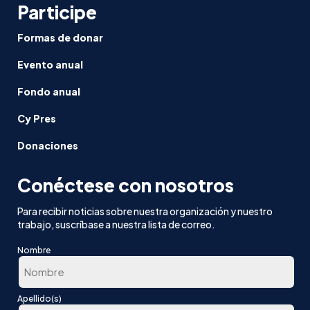
Participe
Formas de donar
Evento anual
Fondo anual
Cy Pres
Donaciones
Conéctese con nosotros
Para recibir noticias sobre nuestra organización y nuestro
trabajo, suscríbase a nuestra lista de correo.
Nombre
En
Apellido(s)