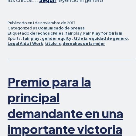
los chicos...
Seguir
leyendo El
género
escolar
del
norte
Publicado en
1 de noviembre de 2017
de
Categorized as
Comunicado de prensa
Etiquetado
derechos
civiles
,
fair
play,
Fair Play for Girls in
California
Sports,
fair play; gender equity; title ix
,
equidad de género
,
llega
Legal Aid at Work
,
título ix
,
derechos de la mujer
a
un
acuerdo
sobre
las
Premio para la
demandas
de
principal
igualdad
de
demandante en una
importante victoria