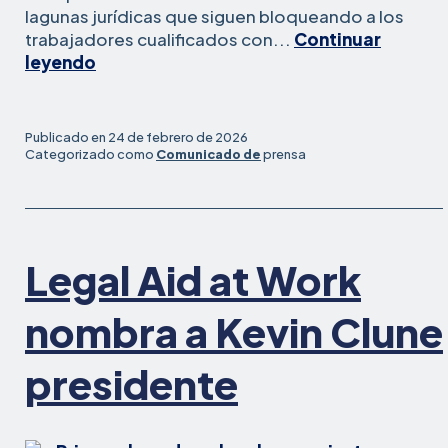
lagunas jurídicas que siguen bloqueando a los
trabajadores cualificados con...
Continuar
California
leyendo
presenta
la
Ley
Publicado en
24 de febrero de 2026
de
Categorizado como
Comunicado de
prensa
Mejora
de
la
Igualdad
Legal Aid at Work
de
Oportunidades
para
nombra a Kevin Clune
reforzar
las
presidente
históricas
protecciones
en