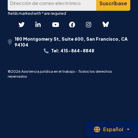
180 Montgomery St, Suite 600, San Francisco, CA
94104
Tel: 415-864-8848
©2026 Asistencia jurídica en el trabajo - Todos los derechos
reservados
Le
Español
abi