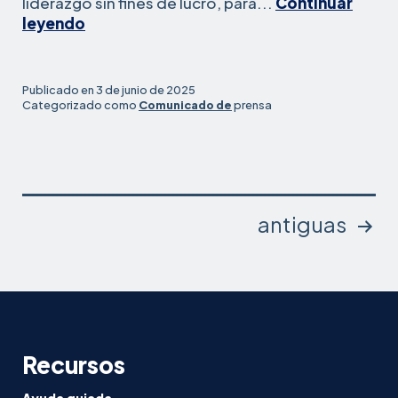
liderazgo sin fines de lucro, para...
Continuar
Legal
leyendo
Aid
at
Work
Publicado en
3 de junio de 2025
lanza
Categorizado como
Comunicado de
prensa
búsqueda
de
Director
Ejecutivo
con
Paginación
antiguas
Carlson
Beck
de
entradas
Recursos
Ayuda guiada