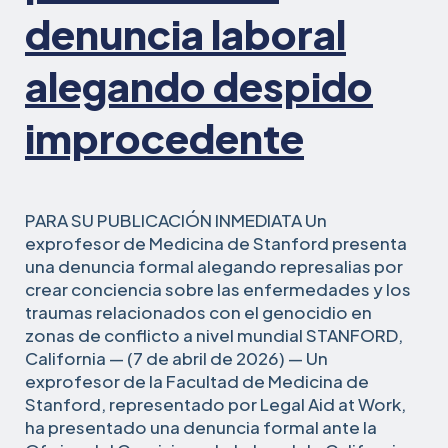
violación
denuncia laboral
de
su
alegando despido
derecho
a
improcedente
la
expresión
política
en
el
PARA SU PUBLICACIÓN INMEDIATA Un
lugar
exprofesor de Medicina de Stanford presenta
de
una denuncia formal alegando represalias por
trabajo
crear conciencia sobre las enfermedades y los
traumas relacionados con el genocidio en
zonas de conflicto a nivel mundial STANFORD,
California — (7 de abril de 2026) — Un
exprofesor de la Facultad de Medicina de
Stanford, representado por Legal Aid at Work,
ha presentado una denuncia formal ante la