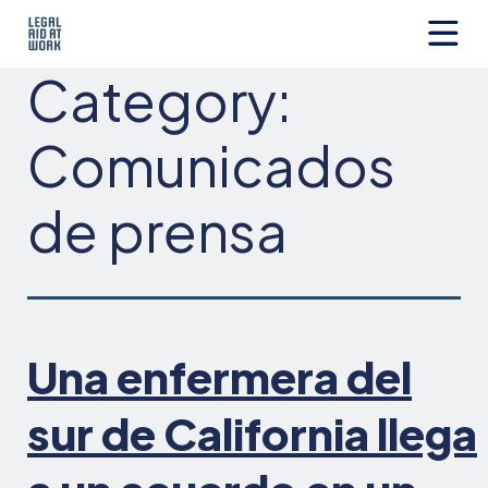
Ir
al
contenido
Legal
Category:
Aid
at
Work
Comunicados
de prensa
Una enfermera del
sur de California llega