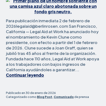
materia
de
contratación
Para publicación inmediata 2 de febrero de
2026legalaid@berlinrosen.com San Francisco,
California — Legal Aid at Work ha anunciado hoy
el nombramiento de Kevin Clune como
presidente, con efecto a partir del 1 de febrero
de 2026. Clune sucede a Joan Graff, quien se
jubiló tras 45 años al frente de la organización.
Fundada hace 110 años, Legal Aid at Work apoya
a los trabajadores con bajos ingresos de
California ayudándoles a garantizar...
Legal
Continuar leyendo
Aid
at
Work
Publicado en
30 de enero de 2026
nombra
Categorizado como
Blog Post
,
Comunicado
de prensa
a