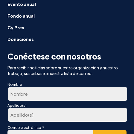
Evento anual
Fondo anual
Cy Pres
Donaciones
Conéctese con nosotros
Para recibir noticias sobre nuestra organización y nuestro
trabajo, suscríbase a nuestra lista de correo.
Nombre
En
Apellido(s)
primer
lugar
Última
*
Correo electrónico