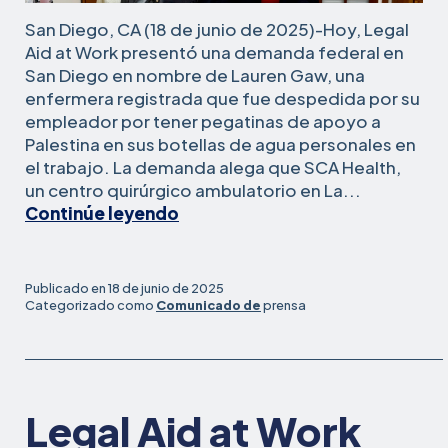
San Diego, CA (18 de junio de 2025)-Hoy, Legal
Aid at Work presentó una demanda federal en
San Diego en nombre de Lauren Gaw, una
enfermera registrada que fue despedida por su
empleador por tener pegatinas de apoyo a
Palestina en sus botellas de agua personales en
el trabajo. La demanda alega que SCA Health,
un centro quirúrgico ambulatorio en La...
Enfermera
Continúe leyendo
despedida
por
calcomanías
Publicado en
18 de junio de 2025
pro
Categorizado como
Comunicado de
prensa
palestinas
presenta
demanda
federal
Legal Aid at Work
exigiendo
igualdad