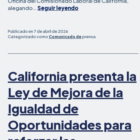
Oficina del Comisionado Laboral de California,
:
alegando…
Seguir leyendo
Profesor
de
Stanford
Publicado en
7 de abril de 2026
despedido
Categorizado como
Comunicado de
prensa
por
su
labor
de
California presenta la
concienciación
sobre
el
Ley de Mejora de la
genocidio
presenta
Igualdad de
una
denuncia
Oportunidades para
laboral
alegando
despido