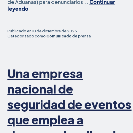
de Aduanas) para denunciarlos...
Continuar
Cocineros
leyendo
y
cajeros
de
Publicado en
10 de diciembre de 2025
KFC/Taco
Categorizado como
Comunicado de
prensa
Bell
se
declaran
en
Una empresa
huelga
y
denuncian
nacional de
la
discriminación
seguridad de eventos
por
edad
que emplea a