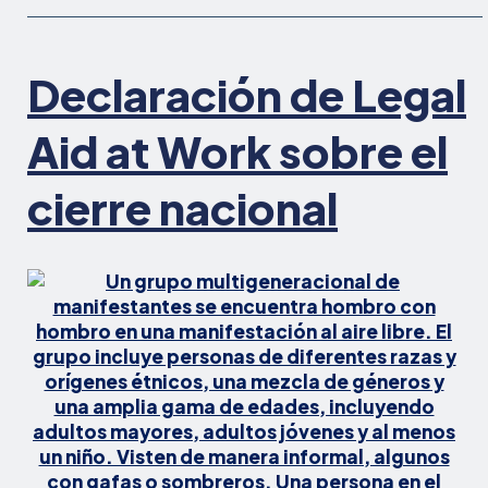
Kevin
Clune
presidente
Declaración de Legal
Aid at Work sobre el
cierre nacional