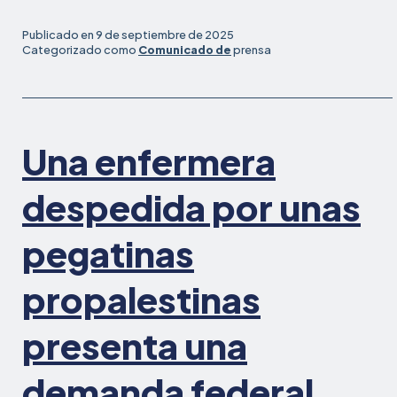
nacional
de
Publicado en
9 de septiembre de 2025
seguridad
Categorizado como
Comunicado de
prensa
de
eventos
que
emplea
Una enfermera
a
decenas
de
despedida por unas
miles
de
pegatinas
trabajadores
adopta
propalestinas
reformas
de
presenta una
contratación
equitativas
tras
demanda federal
el