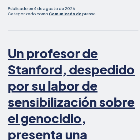
sur
Publicado en
4 de agosto de 2026
de
Categorizado como
Comunicado de
prensa
California
llega
a
un
Un profesor de
acuerdo
en
un
Stanford, despedido
caso
ante
por su labor de
un
tribunal
sensibilización sobre
federal
en
el genocidio,
el
que
denunciaba
presenta una
la