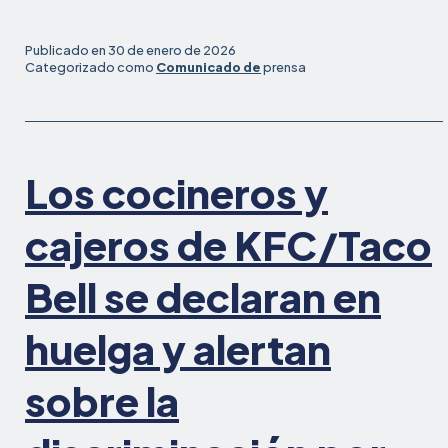
Legal
Aid
Publicado en
30 de enero de 2026
at
Categorizado como
Comunicado de
prensa
Work
sobre
el
cierre
Los cocineros y
nacional
cajeros de KFC/Taco
Bell se declaran en
huelga y alertan
sobre la