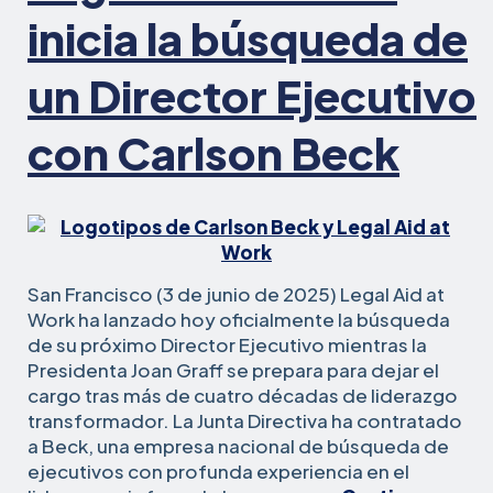
de
inicia la búsqueda de
trato
a
un Director Ejecutivo
la
expresión
con Carlson Beck
política
en
el
lugar
de
trabajo
San Francisco (3 de junio de 2025) Legal Aid at
Work ha lanzado hoy oficialmente la búsqueda
de su próximo Director Ejecutivo mientras la
Presidenta Joan Graff se prepara para dejar el
cargo tras más de cuatro décadas de liderazgo
transformador. La Junta Directiva ha contratado
Carlson
a
Beck, una empresa nacional de búsqueda de
ejecutivos con profunda experiencia en el