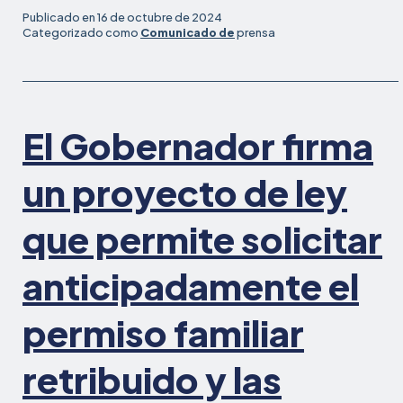
en
Publicado en
16 de octubre de 2024
Silicon
Categorizado como
Comunicado de
prensa
Valley
presenta
demanda
por
El Gobernador firma
robo
de
salario
un proyecto de ley
contra
Molecular
que permite solicitar
Devices
y
anticipadamente el
su
contratista
permiso familiar
de
limpieza
retribuido y las