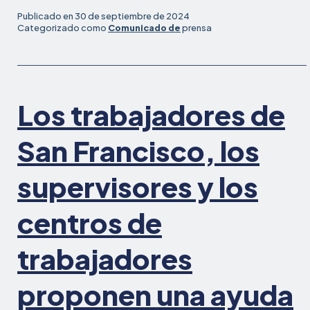
un
Publicado en
30 de septiembre de 2024
proyecto
Categorizado como
Comunicado de
prensa
de
ley
para
permitir
Los trabajadores de
la
solicitud
anticipada
San Francisco, los
de
Licencia
supervisores y los
Familiar
Pagada
centros de
y
Beneficios
trabajadores
de
Seguro
por
proponen una ayuda
Discapacidad