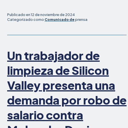
acoso
sexual
Publicado en
12 de noviembre de 2024
de
Categorizado como
Comunicado de
prensa
larga
data
a
una
Un trabajador de
conductora
de
camiones
limpieza de Silicon
en
Bimbo
Valley presenta una
Bakeries
en
demanda por robo de
Bakersfield
salario contra