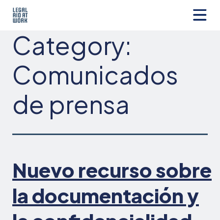
Ir
al
contenido
Legal
Category:
Aid
at
Work
Comunicados
de prensa
Nuevo recurso sobre
la documentación y