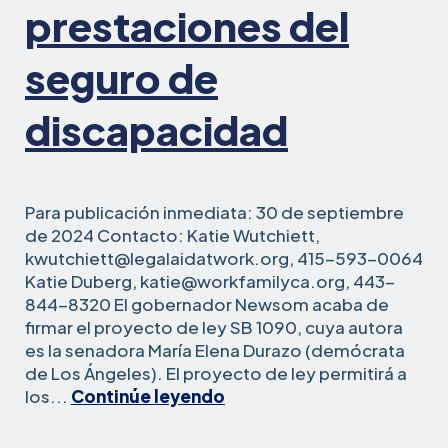
prestaciones del
seguro de
discapacidad
Para publicación inmediata: 30 de septiembre
de 2024 Contacto: Katie Wutchiett,
kwutchiett@legalaidatwork.org, 415-593-0064
Katie Duberg, katie@workfamilyca.org, 443-
844-8320 El gobernador Newsom acaba de
firmar el proyecto de ley SB 1090, cuya autora
es la senadora María Elena Durazo (demócrata
de Los Ángeles). El proyecto de ley permitirá a
El
los...
Continúe leyendo
Gobernador
firma