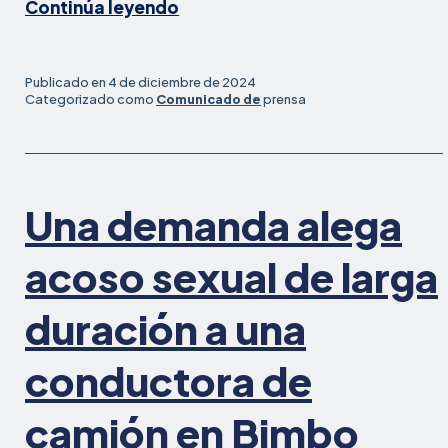
Defensores
Continúa leyendo
exigen
un
tratamiento
Publicado en
4 de diciembre de 2024
ecuánime
Categorizado como
Comunicado de
prensa
de
la
expresión
política
Una demanda alega
tras
el
despido
acoso sexual de larga
de
una
duración a una
enfermera
por
conductora de
unas
pegatinas
camión en Bimbo
pro-
palestinas