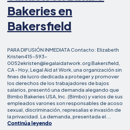
en
Bakeries en
una
botella
Bakersfield
de
agua
PARA DIFUSIÓN INMEDIATA Contacto: Elizabeth
Kristen415-593-
0052ekristen@legalaidatwork.org Bakersfield,
CA - Hoy, Legal Aid at Work, una organización sin
fines de lucro dedicada a proteger y promover
los derechos de los trabajadores de bajos
salarios, presentó una demanda alegando que
Bimbo Bakeries USA, Inc. (Bimbo) y varios de sus
empleados varones son responsables de acoso
sexual, discriminación, represalias e invasión de
la privacidad. La demanda, presentada el...
Demanda
Continúa leyendo
alega