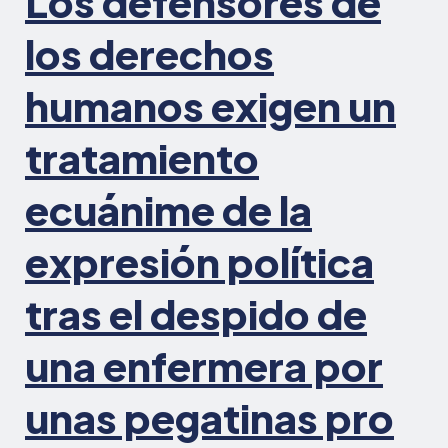
Los defensores de
ante
los
los derechos
organismos
laborales
humanos exigen un
federales
y
tratamiento
de
California
ecuánime de la
alegando
supresión
ilegal
expresión política
tras el despido de
una enfermera por
unas pegatinas pro