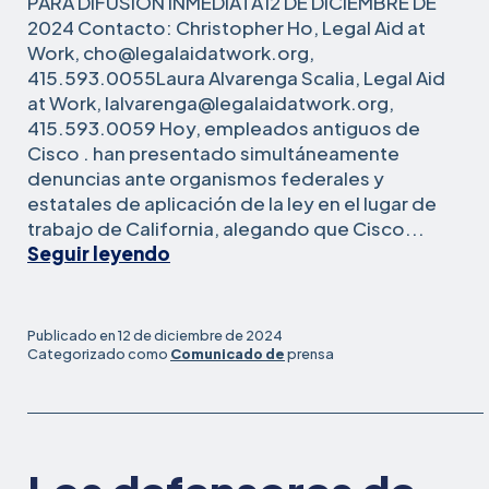
PARA DIFUSIÓN INMEDIATA12 DE DICIEMBRE DE
2024 Contacto: Christopher Ho, Legal Aid at
Work, cho@legalaidatwork.org,
415.593.0055Laura Alvarenga Scalia, Legal Aid
at Work, lalvarenga@legalaidatwork.org,
actuales
415.593.0059 Hoy, empleados
antiguos de
Systems,
y
Cisco
. han presentado simultáneamente
Inc
denuncias ante organismos federales y
estatales de aplicación de la ley en el lugar de
trabajo de California, alegando que Cisco...
Empleados
Seguir leyendo
actuales
y
antiguos
Publicado en
12 de diciembre de 2024
de
Categorizado como
Comunicado de
prensa
Cisco
Systems,
Inc.
Presentan
denuncias