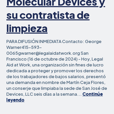
Molecular Devices y
su contratista de
limpieza
PARA DIFUSIÓN INMEDIATA Contacto: George
Warner415-593-
0065gwarner@legalaidatwork.org San
Francisco (16 de octubre de 2024) - Hoy, Legal
Aid at Work, una organización sin fines de lucro
dedicada a proteger y promover los derechos
de los trabajadores de bajos salarios, presentó
una demanda en nombre de Martín Ceja Flores,
un conserje que limpiaba la sede de San José de
Molecular
Devices, LLC seis días a la semana...
Continúe
Trabajador
leyendo
de
limpieza