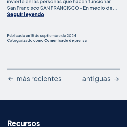
&
invierte en las personas que hacen funcionar
Worker
San Francisco SAN FRANCISCO - En medio de...
San
Centers
Seguir leyendo
Francisco
Propose
Workers,
Rel
Supervisors
Publicado en
18 de septiembre de 2024
&
Categorizado como
Comunicado de
prensa
Worker
Centers
Propose
Relief
for
Paginación
más recientes
antiguas
Workers
Denied
de
Their
Rightful
Wages
entradas
Recursos