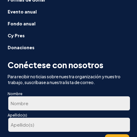
Evento anual
Fondo anual
Cy Pres
Donaciones
Conéctese con nosotros
Para recibir noticias sobre nuestra organización y nuestro
trabajo, suscríbase a nuestra lista de correo.
Nombre
En
Apellido(s)
primer
lugar
Última