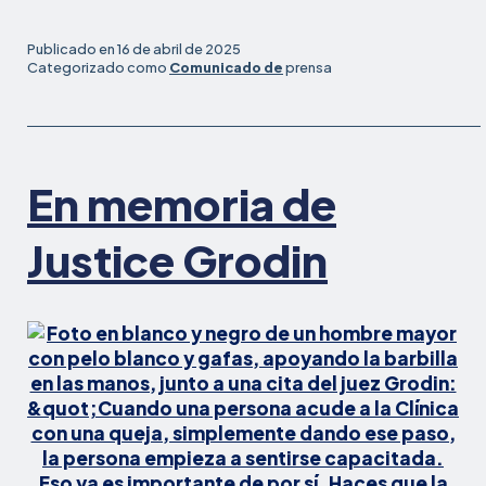
Disponible
Sobre
Publicado en
16 de abril de 2025
Documentaci
Categorizado como
Comunicado de
prensa
de
Licencia
Segura
y
En memoria de
Confidenciali
Justice Grodin