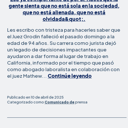
Les escribo con tristeza para hacerles saber que
el Juez Grodin falleció el pasado domingo a la
edad de 94 años. Su carrera como jurista dejó
un legado de decisiones impactantes que
ayudaron a dar forma al lugar de trabajo en
California, informado por el tiempo que pasó
como abogado laboralista en colaboración con
En
el juez Mathew...
Continúe leyendo
memoria
del
juez
Publicado en
10 de abril de 2025
Grodin
Categorizado como
Comunicado de
prensa