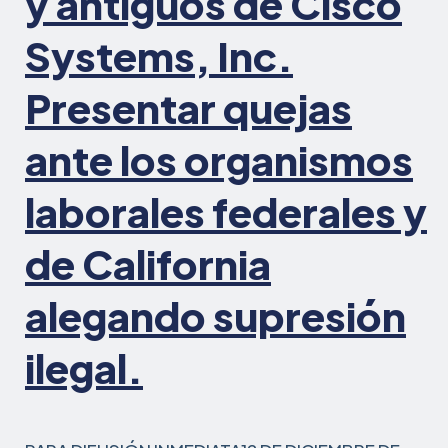
y antiguos de Cisco
los
beneficios
Systems, Inc.
de
desempleo
Presentar quejas
ante los organismos
laborales federales y
de California
alegando supresión
ilegal.