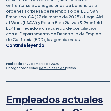
enfrentarse a denegaciones de beneficios u
órdenes sorpresa de reembolso del EDD San
Francisco, CA (27 de marzo de 2025) - Legal Aid
at Work (LAAW) y Rosen Bien Galvan & Grunfeld
LLP han llegado a un acuerdo de conciliación
con el Departamento de Desarrollo de Empleo
de California (EDD), la agencia estatal...
Importante
Continúe leyendo
acuerdo
para
mejorar
Publicado en
27 de marzo de 2025
el
Categorizado como
Comunicado de
prensa
deficiente
sistema
de
notificación
Empleados actuales
del
EDD
para