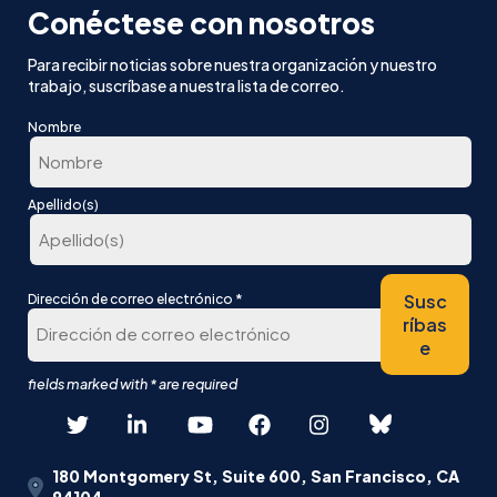
Conéctese con nosotros
Para recibir noticias sobre nuestra organización y nuestro
trabajo, suscríbase a nuestra lista de correo.
Nombre
En
Apellido(s)
primer
lugar
Última
*
Susc
Dirección de correo electrónico
ríbas
e
180 Montgomery St, Suite 600, San Francisco, CA