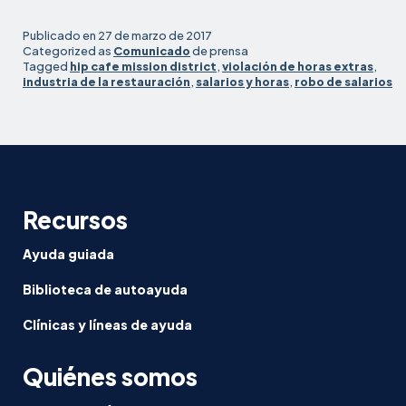
del
popular
Publicado en
27 de marzo de 2017
Mission
Categorized as
Comunicado
de prensa
Tagged
hip cafe mission district
,
violación de horas extras
,
Beach
industria de la restauración
,
salarios y horas
,
robo de salarios
Café
demandan
el
cumplimiento
básico
de
Recursos
salarios
y
Ayuda guiada
horarios
Biblioteca de autoayuda
Clínicas y líneas de ayuda
Quiénes somos