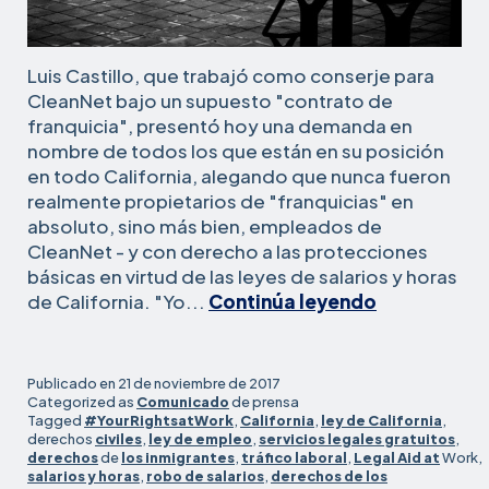
Luis Castillo, que trabajó como conserje para
CleanNet bajo un supuesto "contrato de
franquicia", presentó hoy una demanda en
nombre de todos los que están en su posición
en todo California, alegando que nunca fueron
realmente propietarios de "franquicias" en
absoluto, sino más bien, empleados de
CleanNet - y con derecho a las protecciones
básicas en virtud de las leyes de salarios y horas
Trabajador
de California. "Yo...
Continúa leyendo
de
limpieza
demanda
Publicado en
21 de noviembre de 2017
a
Categorized as
Comunicado
de prensa
Tagged
#YourRightsatWork
,
California
,
ley de California
,
CleanNet,
derechos
civiles
,
ley de empleo
,
servicios legales gratuitos
,
alegando
derechos
de
los inmigrantes
,
tráfico laboral
,
Legal Aid at
Work,
violaciones
salarios y horas
,
robo de salarios
,
derechos de los