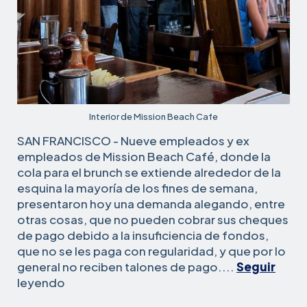
Interior de Mission Beach Cafe
SAN FRANCISCO - Nueve empleados y ex
empleados de Mission Beach Café, donde la
cola para el brunch se extiende alrededor de la
esquina la mayoría de los fines de semana,
presentaron hoy una demanda alegando, entre
otras cosas, que no pueden cobrar sus cheques
de pago debido a la insuficiencia de fondos,
que no se les paga con regularidad, y que por lo
general no reciben talones de pago....
Seguir
Los
leyendo
trabajadores