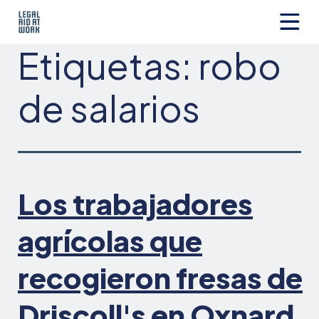
Ir
al
contenido
Legal
Etiquetas:
robo
Aid
at
Work
de salarios
Los trabajadores
agrícolas que
recogieron fresas de
Driscoll's en Oxnard