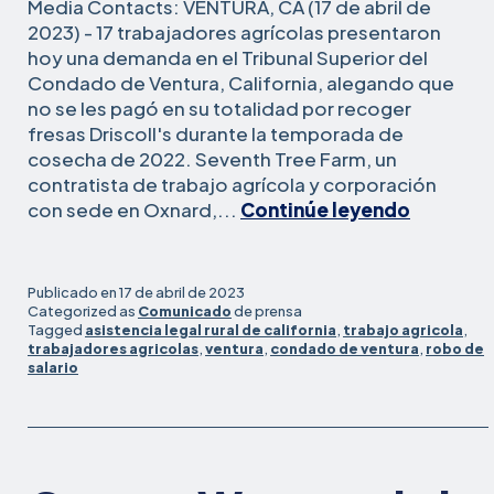
Media Contacts: VENTURA, CA (17 de abril de
2023) - 17 trabajadores agrícolas presentaron
hoy una demanda en el Tribunal Superior del
Condado de Ventura, California, alegando que
no se les pagó en su totalidad por recoger
fresas Driscoll's durante la temporada de
cosecha de 2022. Seventh Tree Farm, un
contratista de trabajo agrícola y corporación
Trabaja
con sede en Oxnard,...
Continúe leyendo
agrícola
que
recogie
Publicado en
17 de abril de 2023
fresas
Categorized as
Comunicado
de prensa
Tagged
asistencia legal rural de california
,
trabajo agricola
,
de
trabajadores agricolas
,
ventura
,
condado de ventura
,
robo de
Driscoll
salario
en
Oxnard
present
demand
alegand