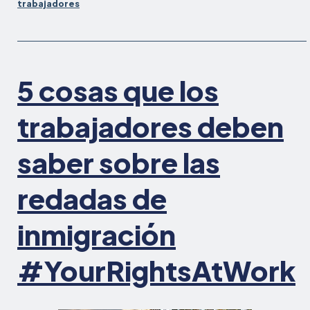
trabajadores
generaliza
de
salarios
y
horas,
5 cosas que los
y
tráfico
trabajadores deben
laboral
saber sobre las
redadas de
inmigración
#YourRightsAtWork