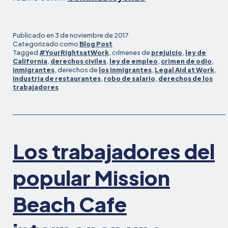
cosas
que
los
Publicado en
3 de noviembre de 2017
trabajadores
Categorizado como
Blog Post
Tagged
#YourRightsatWork
, crímenes de
prejuicio
,
ley de
deben
California
,
derechos civiles
,
ley de empleo
,
crimen de odio
,
saber
inmigrantes
, derechos de
los inmigrantes
,
Legal Aid at Work
,
sobre
industria de restaurantes
,
robo de salario
,
derechos de los
trabajadores
las
redadas
de
inmigración
#YourRightsAtWo
Los trabajadores del
popular Mission
Beach Cafe