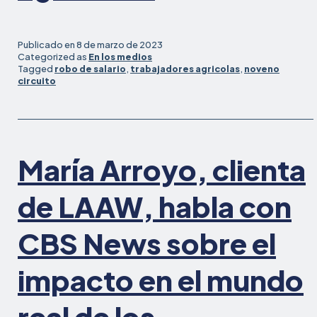
Publicado en
8 de marzo de 2023
Categorized as
En los medios
Tagged
robo de salario
,
trabajadores agricolas
,
noveno
circuito
María Arroyo, clienta
de LAAW, habla con
CBS News sobre el
impacto en el mundo
real de los