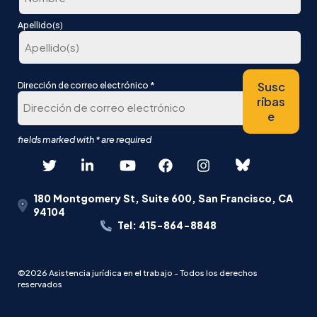
En
Apellido(s)
primer
lugar
Última
*
Susc
Dirección de correo electrónico
ríbas
e
180 Montgomery St, Suite 600, San Francisco, CA
94104
Tel: 415-864-8848
©2026 Asistencia jurídica en el trabajo - Todos los derechos
reservados