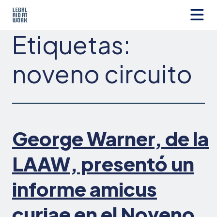
Ir
al
contenido
Legal
Etiquetas:
Aid
at
Work
noveno circuito
George Warner, de la
LAAW, presentó un
informe amicus
curiae en el Noveno