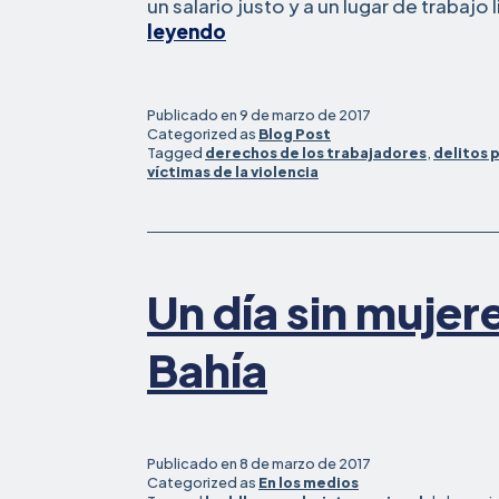
un salario justo y a un lugar de trabajo
La
leyendo
ley
de
California
Publicado en
9 de marzo de 2017
protege
Categorized as
Blog Post
Tagged
derechos de los trabajadores
,
delitos 
a
víctimas de la violencia
las
víctimas
de
delitos
de
Un día sin mujere
odio
o
Bahía
amenazas
relacionadas
con
prejuicios
Publicado en
8 de marzo de 2017
Categorized as
En los medios