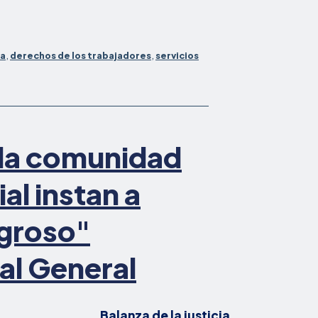
ahora
nos
ia
,
derechos de los trabajadores
,
servicios
 la comunidad
ial instan a
igroso"
al General