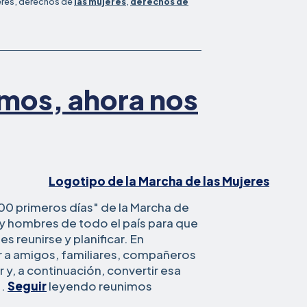
eres, derechos de
las mujeres
,
derechos de
mos, ahora nos
100 primeros días" de la Marcha de
 y hombres de todo el país para que
 reunirse y planificar. En
r a amigos, familiares, compañeros
 y, a continuación, convertir esa
Primero
..
Seguir
leyendo
reunimos
marchamos,