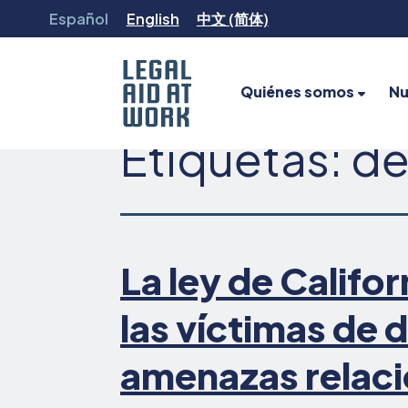
Ir
Español
English
中文 (简体)
al
contenido
Quiénes somos
Nu
Etiquetas:
de
Legal
Aid
at
Work
La ley de Califo
las víctimas de d
amenazas relac