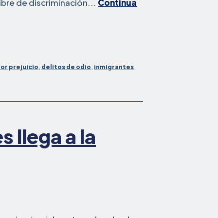
 libre de discriminación...
Continúa
por prejuicio
,
delitos de odio
,
inmigrantes
,
s llega a la