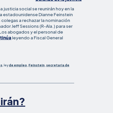
justicia social se reunirán hoy en la
ra estadounidense Dianne Feinstein
sus colegas a rechazar la nominación
ador Jeff Sessions (R-Ala.) para ser
 Los abogados y el personal de
Abogados
tinúa
leyendo
a Fiscal General
y
comunidad
de
justicia
es
, ley
de empleo
,
Feinstein
,
secretaria de
social
instan
a
rechazar
al
'peligroso'
 irán?
nominado