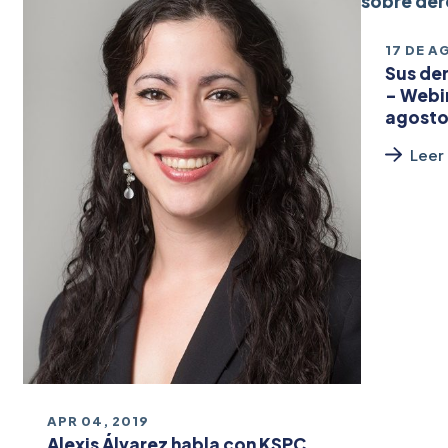
17 DE A
Sus der
- Webin
agost
Leer
APR 04, 2019
Alexis Álvarez habla con KSPC