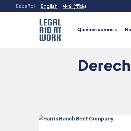
Ir
Español
English
中文 (简体)
al
contenido
Quiénes somos
Nu
Legal
Aid
Derech
at
Work