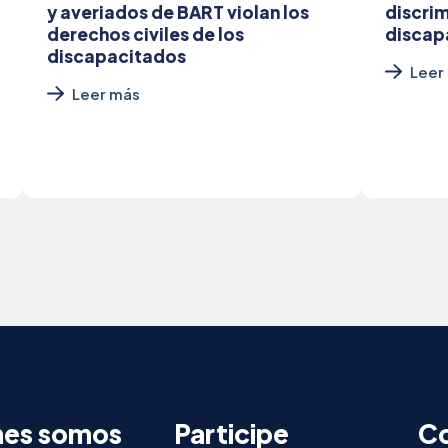
y averiados de BART violan los
discrim
derechos civiles de los
discap
discapacitados
Leer
Leer más
nes somos
Participe
Co