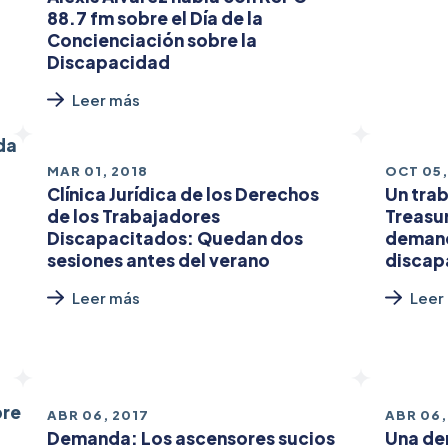
88.7 fm sobre el Día de la
Concienciación sobre la
Discapacidad
Leer más
MAR 01, 2018
OCT 05,
Clínica Jurídica de los Derechos
Un trab
de los Trabajadores
Treasur
Discapacitados: Quedan dos
demand
sesiones antes del verano
discap
Leer más
Leer
ABR 06, 2017
ABR 06,
Demanda: Los ascensores sucios
Una de