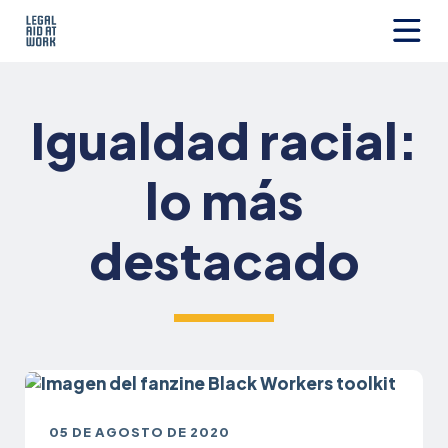
Ir
al
contenido
Legal
Aid
at
Igualdad racial:
Work
lo más
destacado
05 DE AGOSTO DE 2020