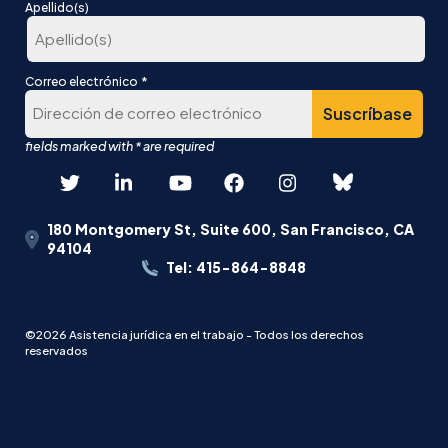
En
Apellido(s)
primer
lugar
Última
*
Correo electrónico
180 Montgomery St, Suite 600, San Francisco, CA
94104
Tel: 415-864-8848
©2026 Asistencia jurídica en el trabajo - Todos los derechos
reservados