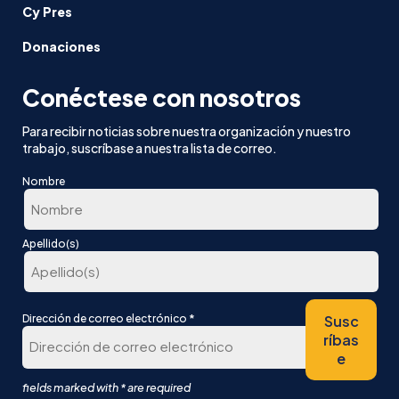
Cy Pres
Donaciones
Conéctese con nosotros
Para recibir noticias sobre nuestra organización y nuestro
trabajo, suscríbase a nuestra lista de correo.
Nombre
En
Apellido(s)
primer
lugar
Última
*
Susc
Dirección de correo electrónico
ríbas
e