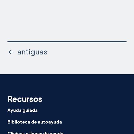
Zhang
Paginación
antiguas
de
entradas
Recursos
Ayuda guiada
Biblioteca de autoayuda
Clínicas y líneas de ayuda