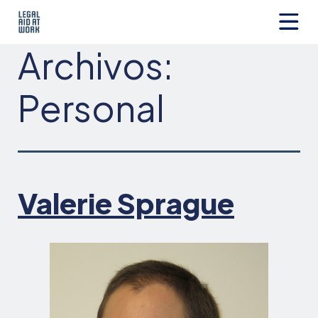
Ir
al
contenido
Legal
Archivos:
Aid
at
Work
Personal
Valerie Sprague