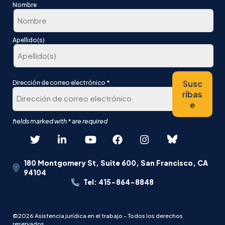
Nombre
En
Apellido(s)
primer
lugar
Última
*
Susc
Dirección de correo electrónico
ríbas
e
180 Montgomery St, Suite 600, San Francisco, CA
94104
Tel: 415-864-8848
©2026 Asistencia jurídica en el trabajo - Todos los derechos
reservados