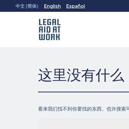
跳
中文 (简体)
English
Español
转
至
内
容
Legal
Aid
at
Work
这里没有什么
看来我们找不到你要找的东西。也许搜索
搜索...