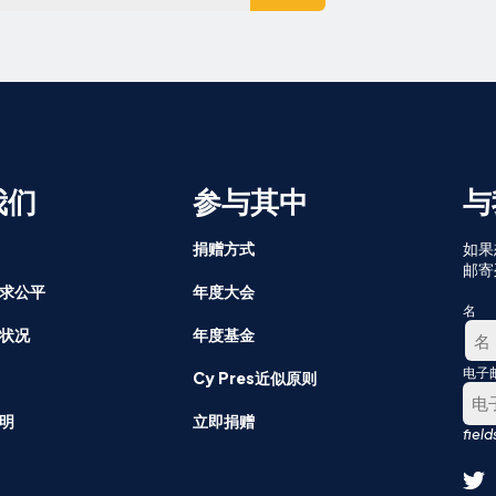
我们
参与其中
与
捐赠方式
如果
邮寄
求公平
年度大会
名
状况
年度基金
电子
第
Cy Pres近似原则
一
明
立即捐赠