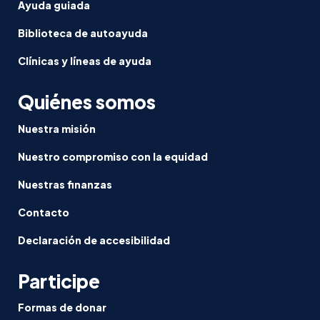
Ayuda guiada
Biblioteca de autoayuda
Clínicas y líneas de ayuda
Quiénes somos
Nuestra misión
Nuestro compromiso con la equidad
Nuestras finanzas
Contacto
Declaración de accesibilidad
Participe
Formas de donar