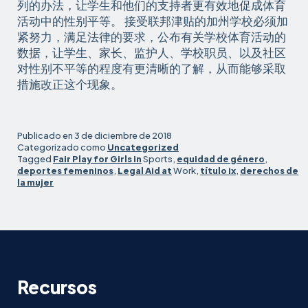
列的办法，让学生和他们的支持者更有效地促成体育
活动中的性别平等。 接受联邦津贴的加州学校必须加
紧努力，满足法律的要求，公布有关学校体育活动的
数据，让学生、家长、监护人、学校职员、以及社区
对性别不平等的程度有更清晰的了解，从而能够采取
措施改正这个现象。
Publicado en
3 de diciembre de 2018
Categorizado como
Uncategorized
Tagged
Fair Play for Girls in
Sports,
equidad de género
,
deportes femeninos
,
Legal Aid at
Work,
título ix
,
derechos de
la mujer
Recursos