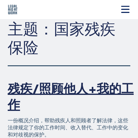
跳
转
至
Legal
主题：
国家残疾
内
Aid
容
at
Work
保险
残疾/照顾他人+我的工
作
一份概况介绍，帮助残疾人和照顾者了解法律，这些
法律规定了你的工作时间、收入替代、工作中的变化
和对歧视的保护。