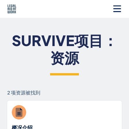
跳
转
至
Legal
内
Aid
容
at
SURVIVE项目：
Work
资源
2 项资源被找到
概况介绍