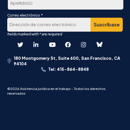
lugar
Última
*
Correo electrónico
180 Montgomery St, Suite 600, San Francisco, CA
94104
Tel: 415-864-8848
©2026 Asistencia jurídica en el trabajo - Todos los derechos
reservados