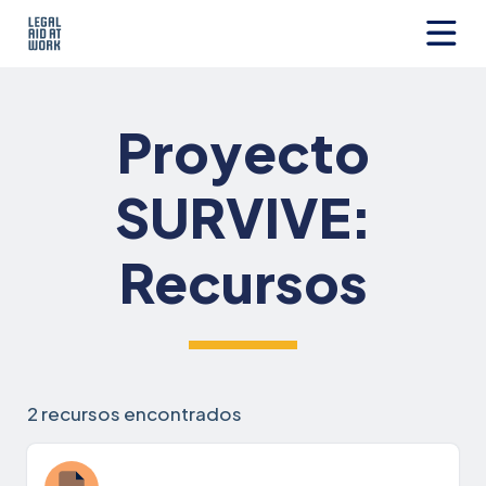
Ir
al
contenido
Legal
Aid
at
Proyecto
Work
SURVIVE:
Recursos
2 recursos encontrados