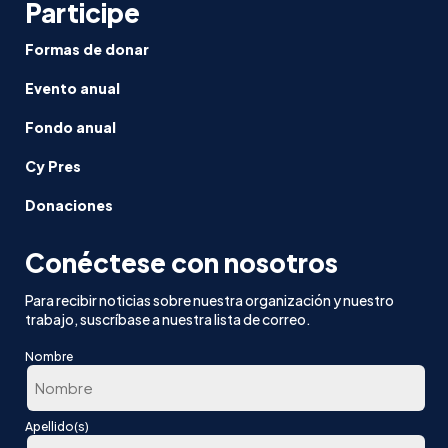
Participe
Formas de donar
Evento anual
Fondo anual
Cy Pres
Donaciones
Conéctese con nosotros
Para recibir noticias sobre nuestra organización y nuestro
trabajo, suscríbase a nuestra lista de correo.
Nombre
En
Apellido(s)
primer