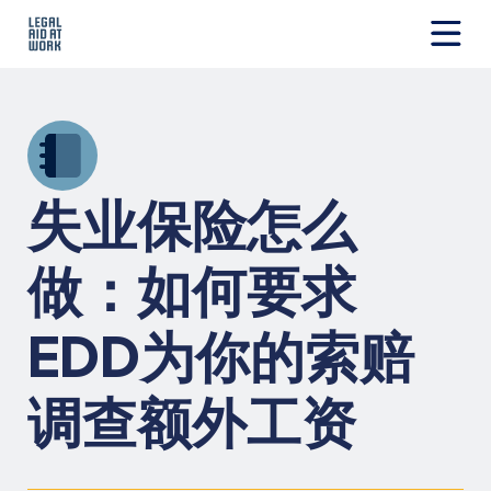
跳
转
至
Legal
内
Aid
容
at
Work
失业保险怎么
做：如何要求
EDD为你的索赔
调查额外工资