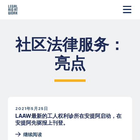
跳
转
至
Legal
内
Aid
容
at
社区法律服务：
Work
亮点
2021年5月25日
LAAW最新的工人权利诊所在安提阿启动，在
安提阿先驱报上刊登。
继续阅读