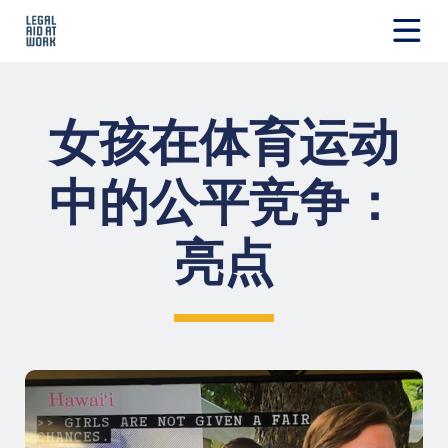
跳
转
至
Legal
内
Aid
容
at
女孩在体育运动
Work
中的公平竞争：
亮点