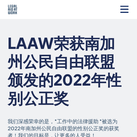
跳
转
至
Legal
内
Aid
容
at
LAAW荣获南加
Work
州公民自由联盟
颁发的2022年性
别公正奖
我们深感荣幸的是，"工作中的法律援助 "被选为
2022年南加州公民自由联盟的性别公正奖的获奖
者！我们的目标是，让更多的人受益！