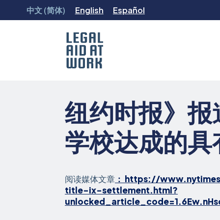
跳
中文 (简体)
English
Español
转
至
内
容
Legal
Aid
at
纽约时报》报
Work
学校达成的具
阅读媒体文章
： https://www.nytime
title-ix-settlement.html?
unlocked_article_code=1.6Ew.nHs