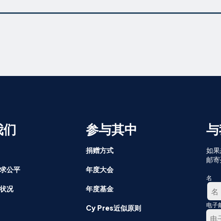
我们
参与其中
与
捐赠方式
如果
邮寄
求公平
年度大会
名
状况
年度基金
电子
第
Cy Pres近似原则
一