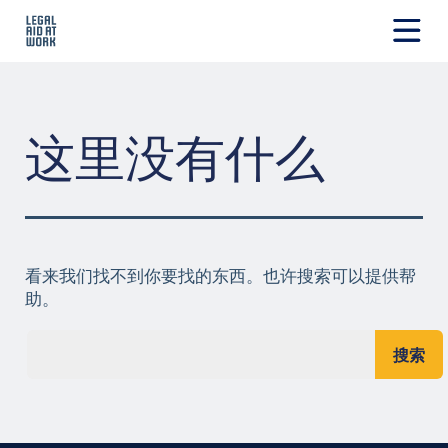
跳
转
至
Legal
内
Aid
容
at
Work
这里没有什么
看来我们找不到你要找的东西。也许搜索可以提供帮
助。
搜索...