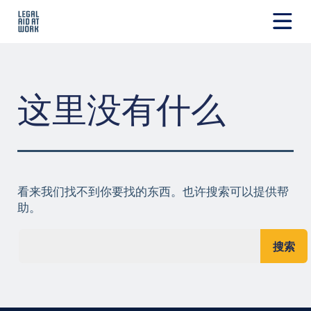
跳
转
至
Legal
内
Aid
容
at
Work
这里没有什么
看来我们找不到你要找的东西。也许搜索可以提供帮
助。
搜索...