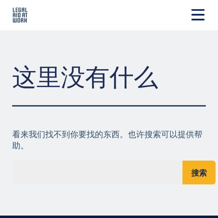
跳
转
至
Legal
内
Aid
容
at
Work
这里没有什么
看来我们找不到你要找的东西。也许搜索可以提供帮
助。
搜索...