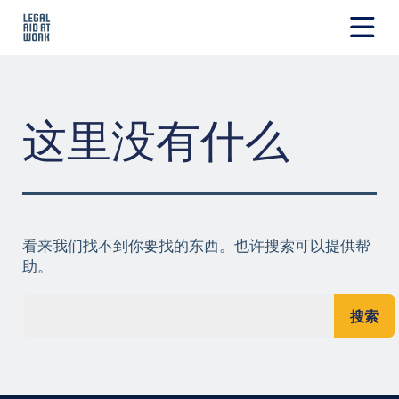
跳
转
至
Legal
内
Aid
容
at
Work
这里没有什么
看来我们找不到你要找的东西。也许搜索可以提供帮
助。
搜索...