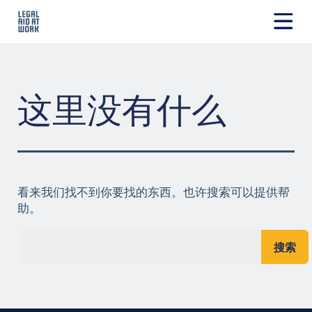
跳
转
至
Legal
内
Aid
容
at
Work
这里没有什么
看来我们找不到你要找的东西。也许搜索可以提供帮
助。
搜索...