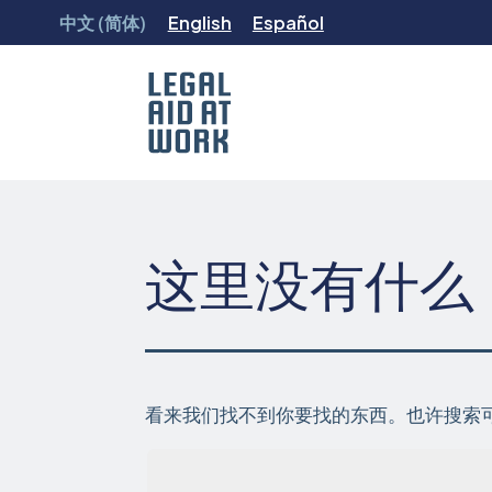
跳
中文 (简体)
English
Español
转
至
内
容
Legal
Aid
at
Work
这里没有什么
看来我们找不到你要找的东西。也许搜索
搜索...