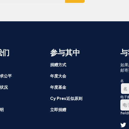
我们
参与其中
与
捐赠方式
如果
邮寄
求公平
年度大会
名
状况
年度基金
电子
第
Cy Pres近似原则
一
明
立即捐赠