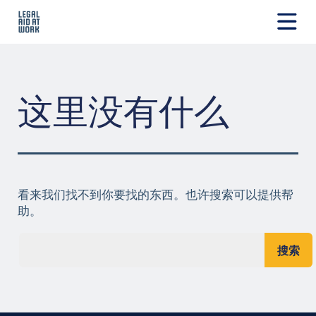
跳
转
至
Legal
内
Aid
容
at
Work
这里没有什么
看来我们找不到你要找的东西。也许搜索可以提供帮
助。
搜索...