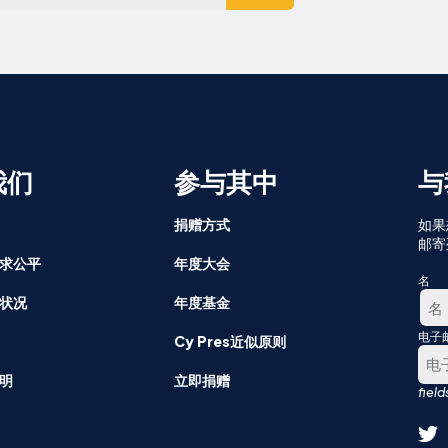
我们
参与其中
与
捐赠方式
如果
邮寄
求公平
年度大会
名
状况
年度基金
电子
第
Cy Pres近似原则
一
明
立即捐赠