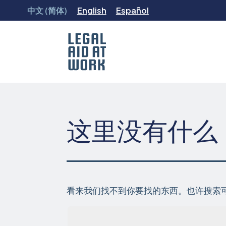
跳
中文 (简体)
English
Español
转
至
内
容
Legal
Aid
at
Work
这里没有什么
看来我们找不到你要找的东西。也许搜索
搜索...