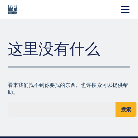
跳
转
至
Legal
内
Aid
容
at
Work
这里没有什么
看来我们找不到你要找的东西。也许搜索可以提供帮
助。
搜索...