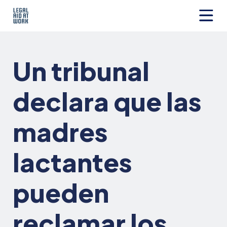
Ir
al
contenido
Legal
Aid
at
Un tribunal
Work
declara que las
madres
lactantes
pueden
reclamar los