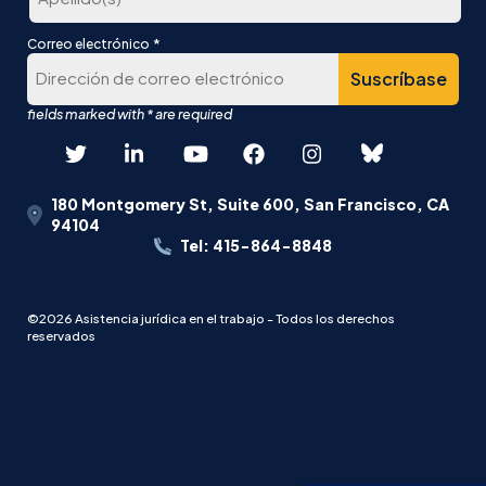
lugar
Última
*
Correo electrónico
180 Montgomery St, Suite 600, San Francisco, CA
94104
Tel: 415-864-8848
©2026 Asistencia jurídica en el trabajo - Todos los derechos
reservados