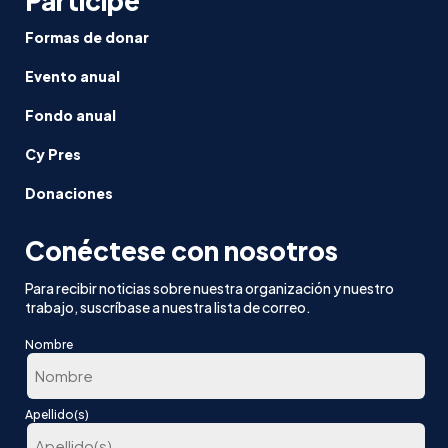
Participe
Formas de donar
Evento anual
Fondo anual
Cy Pres
Donaciones
Conéctese con nosotros
Para recibir noticias sobre nuestra organización y nuestro
trabajo, suscríbase a nuestra lista de correo.
Nombre
En
Apellido(s)
primer