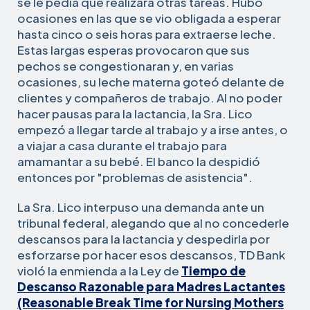
se le pedía que realizara otras tareas. Hubo
ocasiones en las que se vio obligada a esperar
hasta cinco o seis horas para extraerse leche.
Estas largas esperas provocaron que sus
pechos se congestionaran y, en varias
ocasiones, su leche materna goteó delante de
clientes y compañeros de trabajo. Al no poder
hacer pausas para la lactancia, la Sra. Lico
empezó a llegar tarde al trabajo y a irse antes, o
a viajar a casa durante el trabajo para
amamantar a su bebé. El banco la despidió
entonces por "problemas de asistencia".
La Sra. Lico interpuso una demanda ante un
tribunal federal, alegando que al no concederle
descansos para la lactancia y despedirla por
esforzarse por hacer esos descansos, TD Bank
violó la enmienda a la Ley de
Tiempo de
Descanso Razonable para Madres Lactantes
(Reasonable Break Time for Nursing Mothers