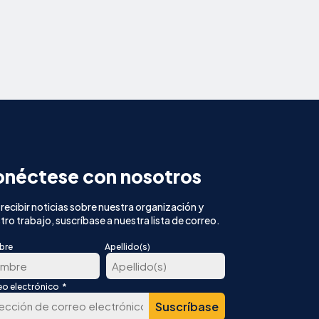
néctese con nosotros
 recibir noticias sobre nuestra organización y
tro trabajo, suscríbase a nuestra lista de correo.
bre
Apellido(s)
*
eo electrónico
Última
er