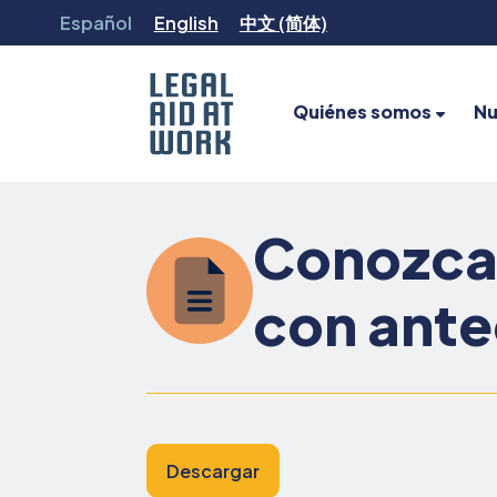
Ir
Español
English
中文 (简体)
al
contenido
Quiénes somos
Nu
Legal
Aid
at
Conozca 
Work
con ante
Descargar