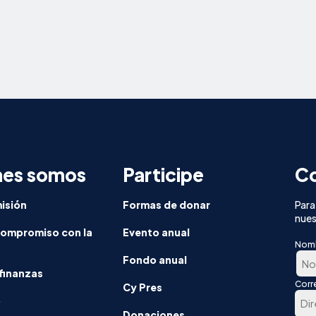
nes somos
Participe
Co
isión
Formas de donar
Para
nues
compromiso con la
Evento anual
Nom
Fondo anual
finanzas
Corr
En
Cy Pres
o
prim
Donaciones