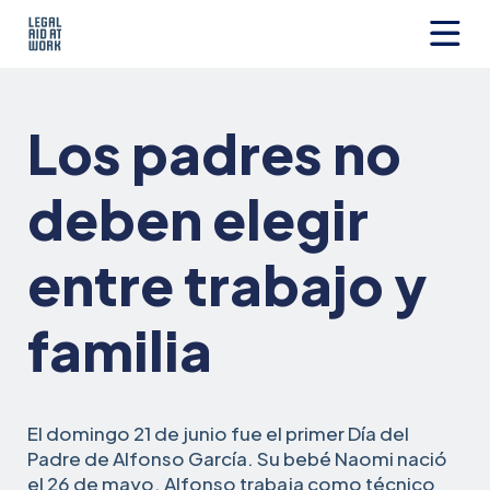
Ir
al
contenido
Legal
Aid
at
Los padres no
Work
deben elegir
entre trabajo y
familia
El domingo 21 de junio fue el primer Día del
Padre de Alfonso García. Su bebé Naomi nació
el 26 de mayo. Alfonso trabaja como técnico