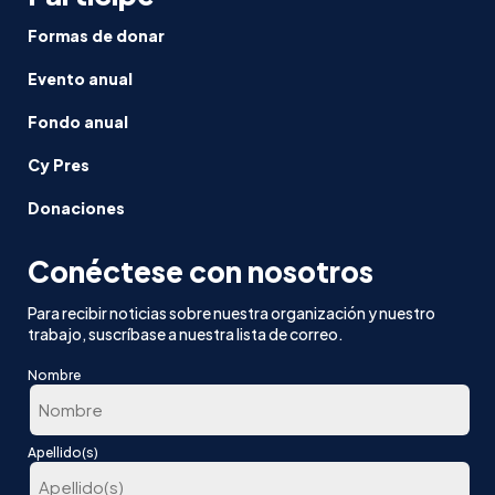
Formas de donar
Evento anual
Fondo anual
Cy Pres
Donaciones
Conéctese con nosotros
Para recibir noticias sobre nuestra organización y nuestro
trabajo, suscríbase a nuestra lista de correo.
Nombre
En
Apellido(s)
primer