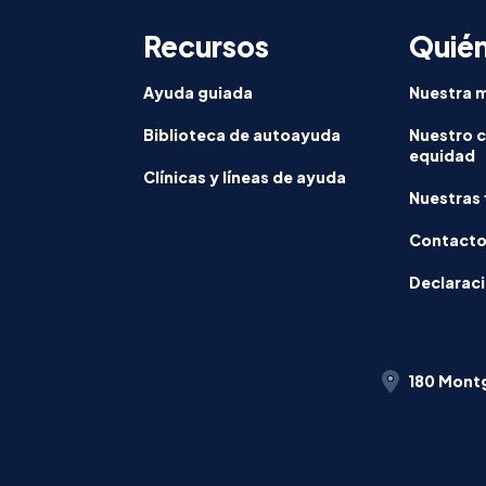
Recursos
Quié
s
r
I
Ayuda guiada
Nuestra m
Biblioteca de autoayuda
Nuestro 
equidad
Clínicas y líneas de ayuda
Nuestras 
Contact
Declaraci
180 Montg