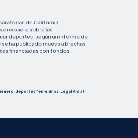
aratorias de California
e requiere sobre las
icar deportes, según un informe de
ue se ha publicado muestra brechas
uelas financiadas con fondos
Muchas
scuelas
no
nforman
sobre
género
,
deportes femeninos
,
Legal Aid at
a
equidad
de
género
en
os
deportes