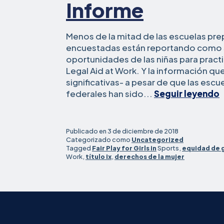
Informe
Menos de la mitad de las escuelas prep
encuestadas están reportando como s
oportunidades de las niñas para pract
Legal Aid at Work. Y la información q
significativas- a pesar de que las esc
federales han sido...
Seguir leyendo
e
i
Publicado en
3 de diciembre de 2018
Categorizado como
Uncategorized
Tagged
Fair Play for Girls in
Sports,
equidad de 
l
Work,
título ix
,
derechos de la mujer
l