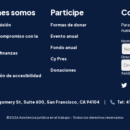
como
nes somos
e
Participe
Co
equiere:
nforme
isión
Formas de donar
Para
nues
compromiso con la
Evento anual
Nom
Fondo anual
finanzas
Dire
En
Cy Pres
o
prim
Donaciones
luga
ón de accesibilidad
omery St, Suite 600, San Francisco, CA 94104
Tel: 
©2026 Asistencia jurídica en el trabajo - Todos los derechos reservados