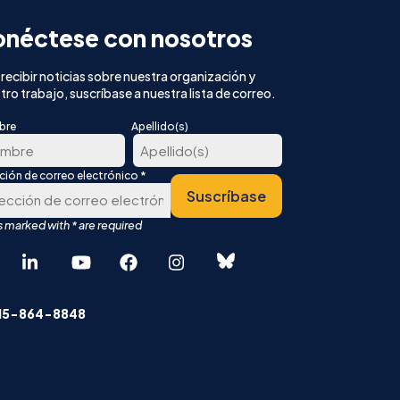
néctese con nosotros
 recibir noticias sobre nuestra organización y
tro trabajo, suscríbase a nuestra lista de correo.
bre
Apellido(s)
*
cción de correo electrónico
Última
Suscríbase
er
r
English
中文 (简体)
415-864-8848
Español