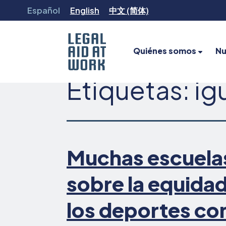
Ir
Español
English
中文 (简体)
al
contenido
Quiénes somos
Nu
Etiquetas:
ig
Legal
Aid
at
Work
Muchas escuela
sobre la equida
los deportes co