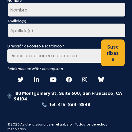
Nombre
En
Apellido(s)
primer
lugar
Última
*
Susc
Dirección de correo electrónico
ríbas
e
180 Montgomery St, Suite 600, San Francisco, CA
94104
Tel: 415-864-8848
©2026 Asistencia jurídica en el trabajo - Todos los derechos
reservados