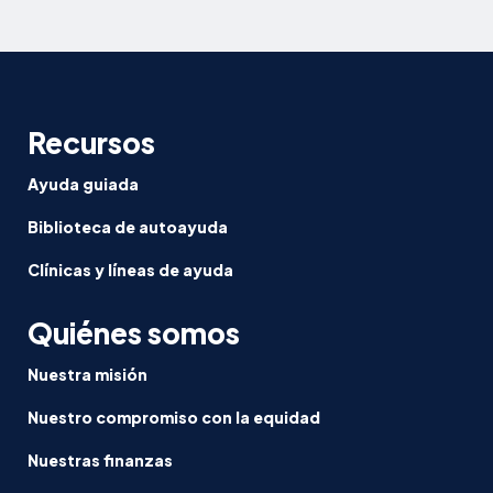
género
en
los
deportes
como
Recursos
se
requiere:
Ayuda guiada
Informe
Biblioteca de autoayuda
Clínicas y líneas de ayuda
Quiénes somos
Nuestra misión
Nuestro compromiso con la equidad
Nuestras finanzas