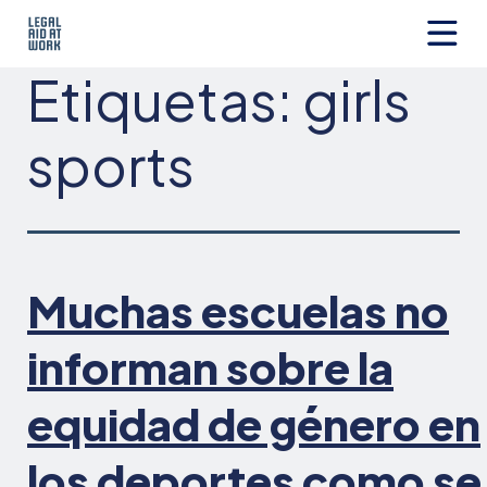
Ir
al
contenido
Legal
Etiquetas:
girls
Aid
at
Work
sports
Muchas escuelas no
informan sobre la
equidad de género en
los deportes como se