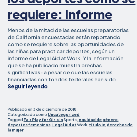
requiere: Informe
Menos de la mitad de las escuelas preparatorias
de California encuestadas están reportando
como se requiere sobre las oportunidades de
las niñas para practicar deportes, según un
informe de Legal Aid at Work. Y la información
que se ha publicado muestra brechas
significativas- a pesar de que las escuelas
financiadas con fondos federales han sido...
Muchas
Seguir leyendo
escuelas
no
informan
Publicado en
3 de diciembre de 2018
sobre
Categorizado como
Uncategorized
Tagged
Fair Play for Girls in
Sports,
equidad de género
,
la
deportes femeninos
,
Legal Aid at
Work,
título ix
,
derechos de
equidad
la mujer
de