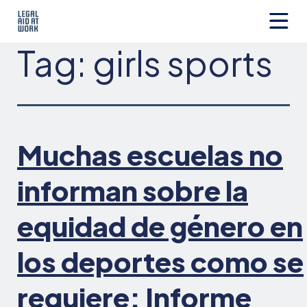
Skip
to
content
Legal
Tag:
girls sports
Aid
at
Work
Muchas escuelas no
informan sobre la
equidad de género en
los deportes como se
requiere: Informe