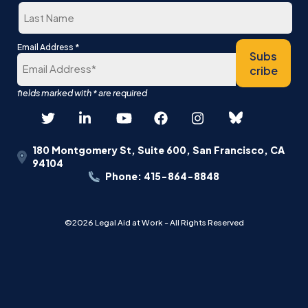
Last
*
Email Address
Subs
cribe
180 Montgomery St, Suite 600, San Francisco, CA
94104
Phone: 415-864-8848
©2026 Legal Aid at Work - All Rights Reserved