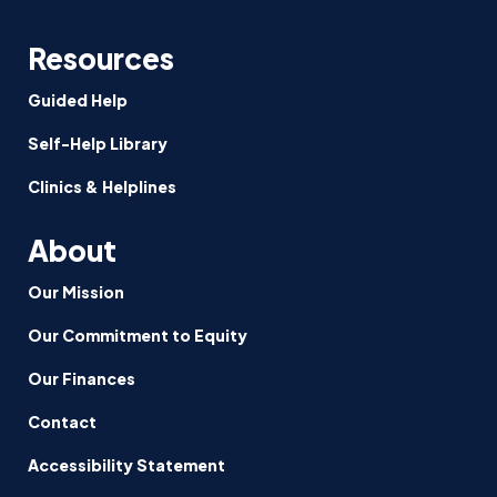
los
deportes
Resources
como
se
Guided Help
requiere:
Informe
Self-Help Library
Clinics & Helplines
About
Our Mission
Our Commitment to Equity
Our Finances
Contact
Accessibility Statement