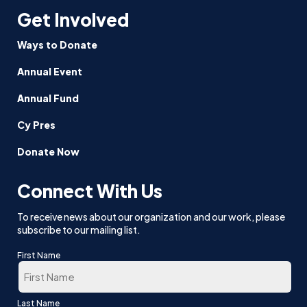
Get Involved
Ways to Donate
Annual Event
Annual Fund
Cy Pres
Donate Now
Connect With Us
To receive news about our organization and our work, please
subscribe to our mailing list.
First Name
First
Last Name