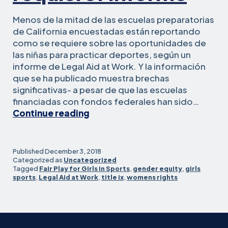
Menos de la mitad de las escuelas preparatorias
de California encuestadas están reportando
como se requiere sobre las oportunidades de
las niñas para practicar deportes, según un
informe de Legal Aid at Work. Y la información
que se ha publicado muestra brechas
significativas- a pesar de que las escuelas
financiadas con fondos federales han sido…
Muchas
Continue reading
escuelas
no
informan
Published
December 3, 2018
sobre
Categorized as
Uncategorized
Tagged
Fair Play for Girls in Sports
,
gender equity
,
girls
la
sports
,
Legal Aid at Work
,
title ix
,
womens rights
equidad
de
género
en